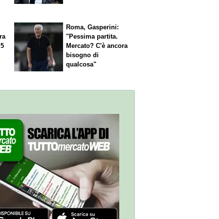
Roma, Gasperini:
ra
"Pessima partita.
 5
Mercato? C'è ancora
n
bisogno di
qualcosa"