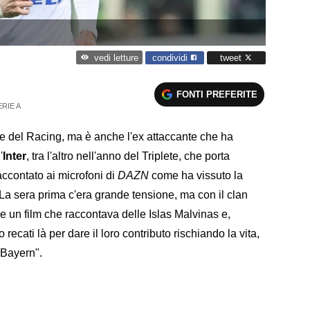
condividi
tweet
vedi letture
FONTI PREFERITE
ERIE A
te del Racing, ma è anche l'ex attaccante che ha
'
Inter
, tra l'altro nell'anno del Triplete, che porta
raccontato ai microfoni di
DAZN
come ha vissuto la
 "La sera prima c'era grande tensione, ma con il clan
re un film che raccontava delle Islas Malvinas e,
recati là per dare il loro contributo rischiando la vita,
l Bayern".