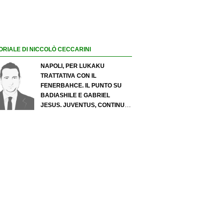
ORIALE DI NICCOLÒ CECCARINI
NAPOLI, PER LUKAKU
TRATTATIVA CON IL
FENERBAHCE. IL PUNTO SU
BADIASHILE E GABRIEL
JESUS. JUVENTUS, CONTINUA
IL PRESSING SU LUKUMI E IN
ATTACCO SI INSISTE PER
ZIRKZEE. PER SUZUKI
OFFERTA DA 35 MILIONI DEL
PSG