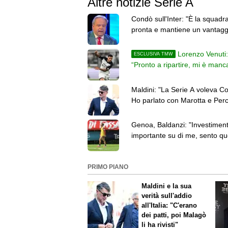
Altre notizie Serie A
Condò sull'Inter: "È la squadra
pronta e mantiene un vantagg
sulle rivali"
Lorenzo Venuti:
ESCLUSIVA TMW
“Pronto a ripartire, mi è manca
terra sotto i piedi con l’infortun
Maldini: "La Serie A voleva C
Ho parlato con Marotta e Perc
nessun nome"
Genoa, Baldanzi: "Investimen
importante su di me, sento qu
responsabilità"
PRIMO PIANO
Maldini e la sua
verità sull'addio
all'Italia: "C'erano
dei patti, poi Malagò
li ha rivisti"