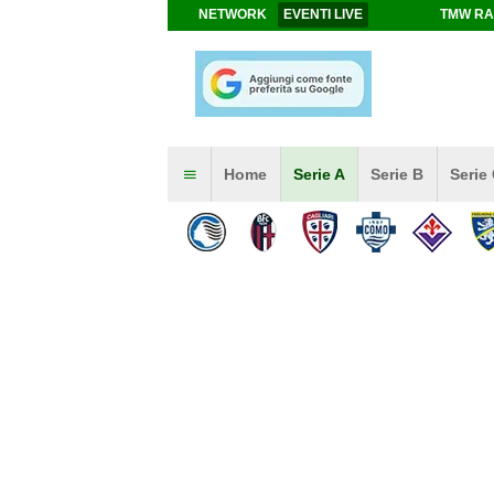
NETWORK
EVENTI LIVE
TMW RA
Home
Serie A
Serie B
Serie