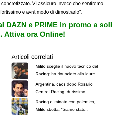
ra concretizzato. Vi assicuro invece che sentiremo
 fortissimo e avrà modo di dimostrarlo".
i DAZN e PRIME in promo a soli
. Attiva ora Online!
Articoli correlati
Milito sceglie il nuovo tecnico del
Racing: ha rinunciato alla laurea
in medicina per il calcio
Argentina, caos dopo Rosario
Central-Racing: durissimo
scontro tra Milito e Di Maria
Racing eliminato con polemica,
Milito sbotta: "Siamo stati
derubati, sistema da ricostruire"