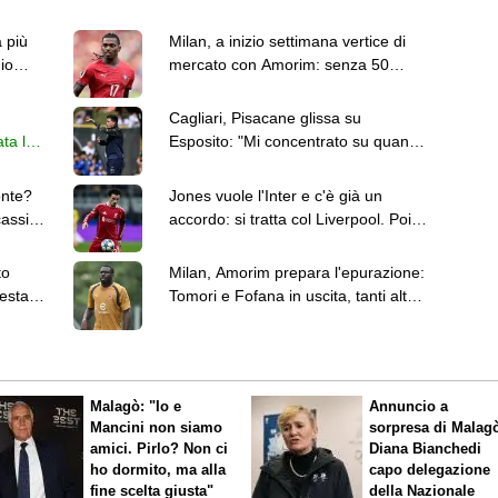
 più
Milan, a inizio settimana vertice di
io
mercato con Amorim: senza 50
milioni Leao resta
Cagliari, Pisacane glissa su
ta la
Esposito: "Mi concentrato su quanto
io”
hanno fatto i ragazzi"
onte?
Jones vuole l'Inter e c'è già un
assi,
accordo: si tratta col Liverpool. Poi
l'esterno destro
to
Milan, Amorim prepara l'epurazione:
esta
Tomori e Fofana in uscita, tanti altri
a rischio
Malagò: "Io e
Annuncio a
Mancini non siamo
sorpresa di Malag
amici. Pirlo? Non ci
Diana Bianchedi
ho dormito, ma alla
capo delegazione
fine scelta giusta"
della Nazionale