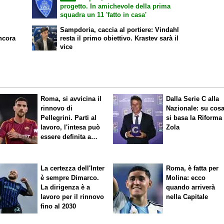
progetto. In amichevole della prima
squadra un 11 'fatto in casa'
Sampdoria, caccia al portiere: Vindahl
ncora
resta il primo obiettivo. Krastev sarà il
vice
Roma, si avvicina il
Dalla Serie C alla
rinnovo di
Nazionale: su cos
Pellegrini. Parti al
si basa la Riforma
lavoro, l'intesa può
Zola
essere definita a
breve
La certezza dell'Inter
Roma, è fatta per
è sempre Dimarco.
Molina: ecco
La dirigenza è a
quando arriverà
lavoro per il rinnovo
nella Capitale
fino al 2030