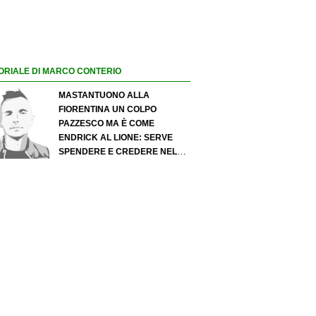
ORIALE DI MARCO CONTERIO
MASTANTUONO ALLA
FIORENTINA UN COLPO
PAZZESCO MA È COME
ENDRICK AL LIONE: SERVE
SPENDERE E CREDERE NELLO
SCOUTING PER I MIGLIORI
TALENTI. GIOVANI ITALIANI:
ATTENZIONE PERCHÉ
QUALCOSA STA CAMBIANDO
DAVVERO