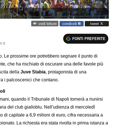
condividi
tweet
vedi letture
FONTI PREFERITE
E B
to. Le prossime ore potrebbero segnare il punto di
te, che ha rischiato di oscurare una delle favole più
scita della
Juve Stabia
, protagonista di una
tra i palcoscenici che contano.
oli
mani, quando il Tribunale di Napoli tornerà a riunirsi
aria del club gialloblu. Nell'udienza di mercoledì
 di capitale a 6,9 milioni di euro, cifra necessaria a
ionato. La richiesta era stata rivolta in prima istanza a