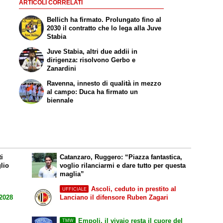
ARTICOLI CORRELATI
Bellich ha firmato. Prolungato fino al
2030 il contratto che lo lega alla Juve
Stabia
Juve Stabia, altri due addii in
dirigenza: risolvono Gerbo e
Zanardini
Ravenna, innesto di qualità in mezzo
al campo: Duca ha firmato un
biennale
ti
Catanzaro, Ruggero: “Piazza fantastica,
lio
voglio rilanciarmi e dare tutto per questa
maglia”
Ascoli, ceduto in prestito al
UFFICIALE
 2028
Lanciano il difensore Ruben Zagari
Empoli, il vivaio resta il cuore del
TMW