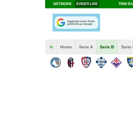
NETWORK
EVENTI LIVE
TMW RA
Home
Serie A
Serie B
Serie