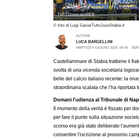
TUTTOmercatoWEB
© foto di Luigi Gasia/TuttoJuveStabia.it
AUTORE
LUCA BARGELLINI
MARTEDÌ 9 GIUGNO 2026, 08:49
SERI
Castellammare di Stabia trattiene il fia
svolta di una vicenda societaria logoran
belle del calcio italiano recente: la rina
straordinaria scalata che l'ha riportata 
Domani l'udienza al Tribunale di Nap
Il momento della verità è fissato per do
per fare il punto sulla situazione societ
scorso era già stato deliberato l'aumento
consentire l'iscrizione al prossimo camp