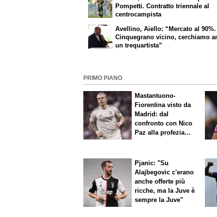
Pompetti. Contratto triennale al
centrocampista
Avellino, Aiello: “Mercato al 90%.
Cinquegrano vicino, cerchiamo a
un trequartista”
PRIMO PIANO
Mastantuono-
Fiorentina visto da
Madrid: dal
confronto con Nico
Paz alla profezia
sulla Serie A
Pjanic: "Su
Alajbegovic c'erano
anche offerte più
ricche, ma la Juve è
sempre la Juve"