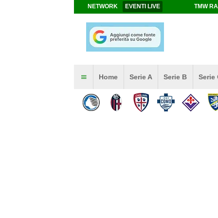
NETWORK
EVENTI LIVE
TMW RA
Home
Serie A
Serie B
Serie