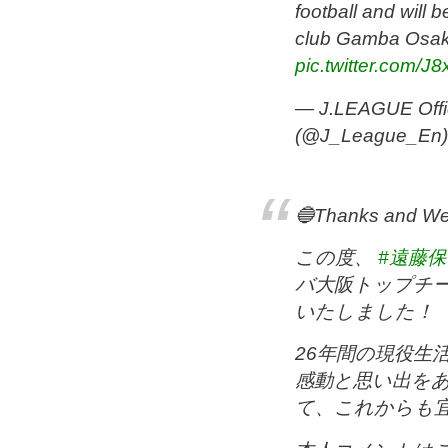
football and will 
club Gamba Osak
pic.twitter.com/
— J.LEAGUE Offic
(@J_League_En
🔵Thanks and We
この度、
#遠藤保
バ大阪トップチ
いたしました！
26年間の現役生
感動と思い出を
て、これからも