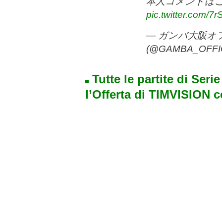
本人コメントは
pic.twitter.com/
— ガンバ大阪オ
(@GAMBA_OFFI
Tutte le partite di Seri
l’Offerta di TIMVISION 