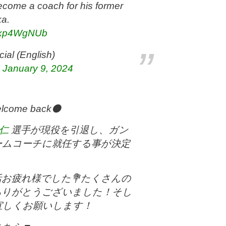
become a coach for his former
a.
J8xp4WgNUb
ial (English)
)
January 9, 2024
lcome back⚫️
仁
選手が現役を引退し、ガン
ームコーチに就任する事が決定
活お疲れ様でした💐たくさんの
ありがとうございました！そし
宜しくお願いします！