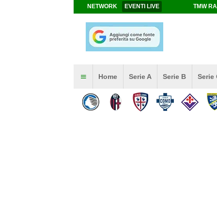
NETWORK
EVENTI LIVE
TMW RA
Home
Serie A
Serie B
Serie