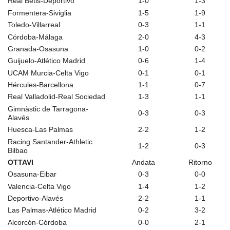
Real Betis-Deportivo
1-0
1-3
Formentera-Siviglia
1-5
1-9
Toledo-Villarreal
0-3
1-1
Córdoba-Málaga
2-0
4-3
Granada-Osasuna
1-0
0-2
Guijuelo-Atlético Madrid
0-6
1-4
UCAM Murcia-Celta Vigo
0-1
0-1
Hércules-Barcellona
1-1
0-7
Real Valladolid-Real Sociedad
1-3
1-1
Gimnàstic de Tarragona-
0-3
0-3
Alavés
Huesca-Las Palmas
2-2
1-2
Racing Santander-Athletic
1-2
0-3
Bilbao
OTTAVI
Andata
Ritorno
Osasuna-Eibar
0-3
0-0
Valencia-Celta Vigo
1-4
1-2
Deportivo-Alavés
2-2
1-1
Las Palmas-Atlético Madrid
0-2
3-2
Alcorcón-Córdoba
0-0
2-1