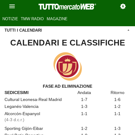
NOTIZIE
TMW RADIO
MAGAZINE
TUTTI I CALENDARI
CALENDARI E CLASSIFICHE
FASE AD ELIMINAZIONE
SEDICESIMI
Andata
Ritorno
Cultural Leonesa-Real Madrid
1-7
1-6
Leganés-Valencia
1-3
1-2
Alcorcón-Espanyol
1-1
1-1
(4-3 d.c.r.)
Sporting Gijón-Eibar
1-2
1-3