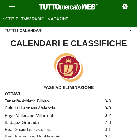
NOTIZIE
TMW RADIO
MAGAZINE
TUTTI I CALENDARI
CALENDARI E CLASSIFICHE
FASE AD ELIMINAZIONE
OTTAVI
Tenerife-Athletic Bilbao
3-3
Cultural Leonesa-Valencia
0-0
Rayo Vallecano-Villarreal
0-2
Badajoz-Granada
2-3
Real Sociedad-Osasuna
3-1
Real Saragozza-Real Madrid
0-4