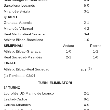
Barcellona-Leganés
5-0
Mirandés-Siviglia
3-1
QUARTI
Granada-Valencia
2-1
Mirandés-Villarreal
4-2
Real Madrid-Real Sociedad
3-4
Athletic Bilbao-Barcellona
1-0
SEMIFINALI
Andata
Ritorno
Athletic Bilbao-Granada
1-0
1-2
Real Sociedad-Mirandés
2-1
1-0
FINALE
(1)
Athletic Bilbao-Real Sociedad
0-1
(1) Rinviata al 03/04
TURNI ELIMINATORI
1° TURNO
Logroñés UD-Marino de Luanco
2-1
Lealtad-Cadice
0-1
Coruxo-Mirandés
4-5