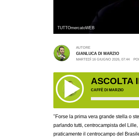
TUTTOmercatoWEB
AUTORE
GIANLUCA DI MARZIO
MARTEDÌ 16 GIUGNO 2026, 07:44
PO
ASCOLTA 
CAFFÈ DI MARZIO
"Forse la prima vera grande stella o s
parlando tutti, centrocampista del Lill
praticamente il centrocampo del Brasile