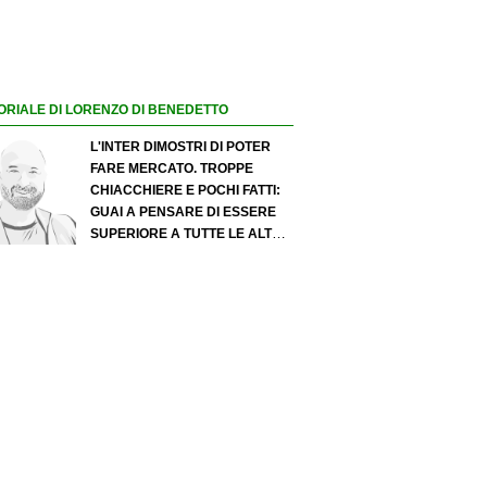
ORIALE DI LORENZO DI BENEDETTO
L'INTER DIMOSTRI DI POTER
FARE MERCATO. TROPPE
CHIACCHIERE E POCHI FATTI:
GUAI A PENSARE DI ESSERE
SUPERIORE A TUTTE LE ALTRE
A PRESCINDERE. JUVE, IL
PORTIERE PUÒ DIVENTARE UN
"PROBLEMA". MILAN-LEAO,
SERVE UNA DECISIONE NETTA