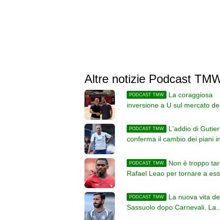
Altre notizie Podcast TM
La coraggiosa
PODCAST TMW
inversione a U sul mercato de
riuscirà o sarà un flop?
L'addio di Gutie
PODCAST TMW
conferma il cambio dei piani i
difesa di Allegri
Non è troppo tar
PODCAST TMW
Rafael Leao per tornare a es
Campione
La nuova vita de
PODCAST TMW
Sassuolo dopo Carnevali. La
strategia è già chiara e decisa