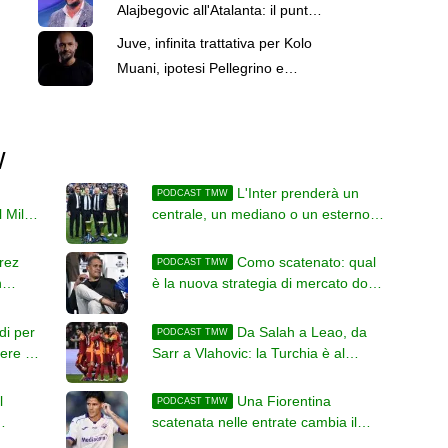
Alajbegovic all'Atalanta: il punto
di Gianluca Di Marzio
Juve, infinita trattativa per Kolo
Muani, ipotesi Pellegrino e
obiettivo Kessie: il punto di
Gianluca Di Marzio
W
L'Inter prenderà un
PODCAST TMW
l Milan
centrale, un mediano o un esterno
(o tutti e tre?)
rrez
Como scatenato: qual
PODCAST TMW
n
è la nuova strategia di mercato dopo
gli ultimi colpi?
di per
Da Salah a Leao, da
PODCAST TMW
sere un
Sarr a Vlahovic: la Turchia è al
centro del mercato
l
Una Fiorentina
PODCAST TMW
scatenata nelle entrate cambia il
futuro di Nicolò Fagioli?