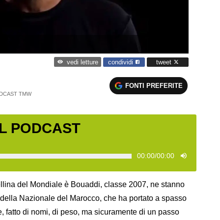
condividi
tweet
vedi letture
FONTI PREFERITE
DCAST TMW
IL PODCAST
00:00
/
00:00
tellina del Mondiale è Bouaddi, classe 2007, ne stanno
e, della Nazionale del Marocco, che ha portato a spasso
, fatto di nomi, di peso, ma sicuramente di un passo