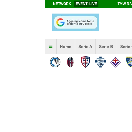
NETWORK
EVENTI LIVE
TMW RA
Home
Serie A
Serie B
Serie