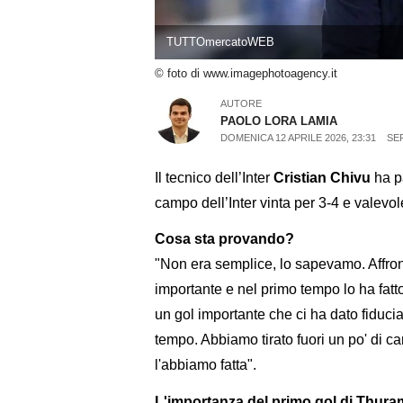
TUTTOmercatoWEB
© foto di www.imagephotoagency.it
AUTORE
PAOLO LORA LAMIA
DOMENICA 12 APRILE 2026, 23:31
SER
Il tecnico dell’Inter
Cristian Chivu
ha pa
campo dell’Inter vinta per 3-4 e valevol
Cosa sta provando?
"Non era semplice, lo sapevamo. Affro
importante e nel primo tempo lo ha fatt
un gol importante che ci ha dato fidu
tempo. Abbiamo tirato fuori un po' di ca
l'abbiamo fatta".
L'importanza del primo gol di Thuram 