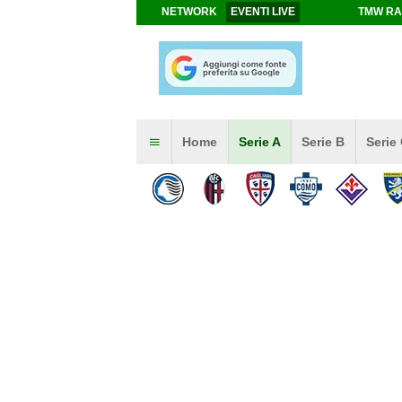
NETWORK
EVENTI LIVE
TMW RA
Home
Serie A
Serie B
Serie