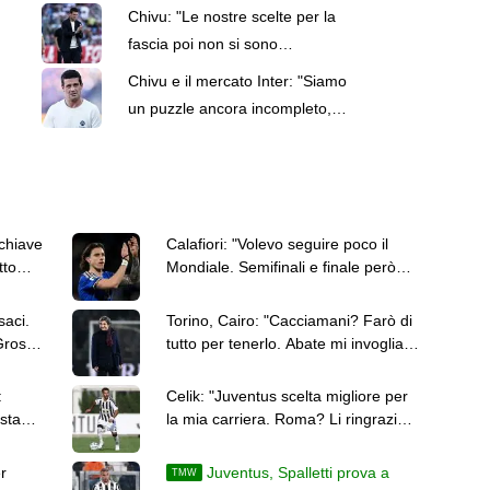
Noi siamo quelli da battere"
Chivu: "Le nostre scelte per la
fascia poi non si sono
concretizzate". Le parole sul
Chivu e il mercato Inter: "Siamo
mercato Inter
un puzzle ancora incompleto,
lasciamo lavorare i nostri
direttori"
 chiave
Calafiori: "Volevo seguire poco il
tto
Mondiale. Semifinali e finale però
non potevo perdermele"
saci.
Torino, Cairo: "Cacciamani? Farò di
Grosso
tutto per tenerlo. Abate mi invoglia a
prendergli giocatori"
:
Celik: "Juventus scelta migliore per
sta
la mia carriera. Roma? Li ringrazio,
sono migliorato"
r
Juventus, Spalletti prova a
TMW