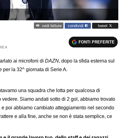
condividi
tweet
vedi letture
FONTI PREFERITE
IE A
rlato ai microfoni di
DAZN
, dopo la sfida esterna sul
e per la 32^ giornata di Serie A.
ntavamo una squadra che lotta per qualcosa di
o vedere. Siamo andati sotto di 2 gol, abbiamo trovato
cia e poi abbiamo cambiato atteggiamento nel secondo
rattere e alla fine, anche se non è stata semplice, ce
e il grande lavoro tuo, dello staff e dei ragazzi