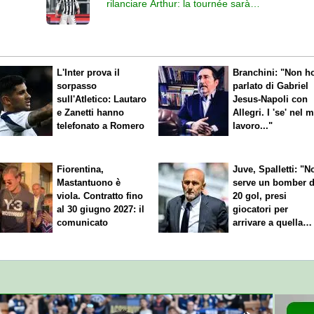
rilanciare Arthur: la tournée sarà
decisiva per il suo futuro
L'Inter prova il
Branchini: "Non h
sorpasso
parlato di Gabriel
sull'Atletico: Lautaro
Jesus-Napoli con
e Zanetti hanno
Allegri. I 'se' nel 
telefonato a Romero
lavoro..."
Fiorentina,
Juve, Spalletti: "N
Mastantuono è
serve un bomber 
viola. Contratto fino
20 gol, presi
al 30 giugno 2027: il
giocatori per
comunicato
arrivare a quella
cifra"