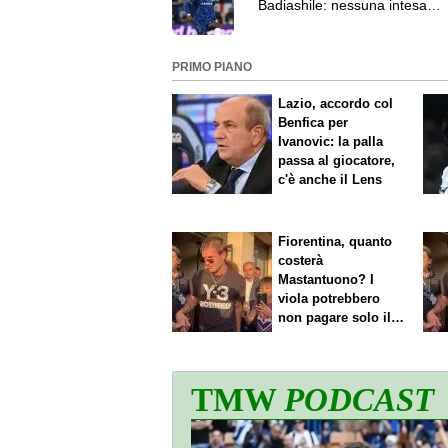
Badiashile: nessuna intesa
nonostante i contatti odierni
PRIMO PIANO
Lazio, accordo col
Benfica per
Ivanovic: la palla
passa al giocatore,
c'è anche il Lens
Fiorentina, quanto
costerà
Mastantuono? I
viola potrebbero
non pagare solo il
60% dello stipendio
TMW
PODCAST