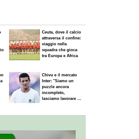
o
Ceuta, dove il calcio
attraversa il confine:
viaggio nella
mio
squadra che gioca
tra Europa e Africa
on
Chivu e il mercato
da
Inter: "Siamo un
puzzle ancora
incompleto,
lasciamo lavorare i
nostri direttori"