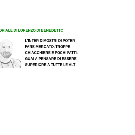
ORIALE DI LORENZO DI BENEDETTO
L'INTER DIMOSTRI DI POTER
FARE MERCATO. TROPPE
CHIACCHIERE E POCHI FATTI:
GUAI A PENSARE DI ESSERE
SUPERIORE A TUTTE LE ALTRE
A PRESCINDERE. JUVE, IL
PORTIERE PUÒ DIVENTARE UN
"PROBLEMA". MILAN-LEAO,
SERVE UNA DECISIONE NETTA