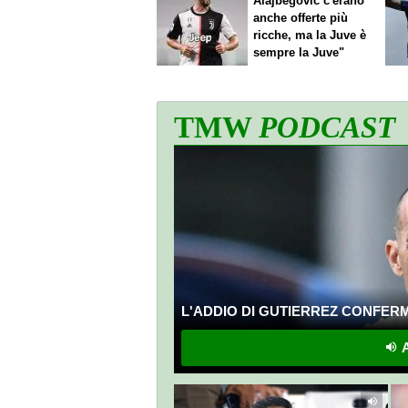
Alajbegovic c'erano
anche offerte più
ricche, ma la Juve è
sempre la Juve"
TMW
PODCAST
L'ADDIO DI GUTIERREZ CONFERMA
A