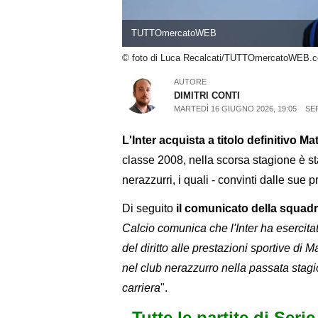
TUTTOmercatoWEB
© foto di Luca Recalcati/TUTTOmercatoWEB.
AUTORE
DIMITRI CONTI
MARTEDÌ 16 GIUGNO 2026, 19:05
SER
L'Inter acquista a titolo definitivo Ma
classe 2008, nella scorsa stagione è s
nerazzurri, i quali - convinti dalle sue p
Di seguito
il comunicato della squad
Calcio comunica che l'Inter ha esercitato 
del diritto alle prestazioni sportive di M
nel club nerazzurro nella passata stagio
carriera
".
Tutte le partite di Seri