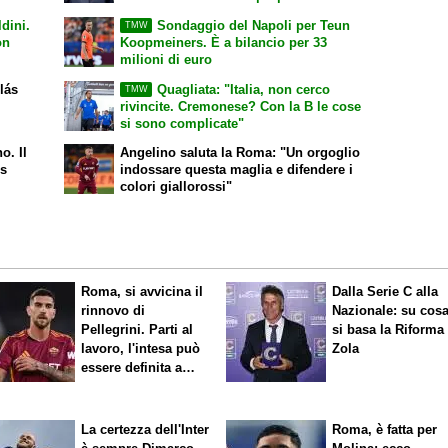
mandato a fanculo"
ldini.
Sondaggio del Napoli per Teun
TMW
on
Koopmeiners. È a bilancio per 33
milioni di euro
olás
Quagliata: "Italia, non cerco
TMW
rivincite. Cremonese? Con la B le cose
si sono complicate"
o. Il
Angelino saluta la Roma: "Un orgoglio
ds
indossare questa maglia e difendere i
colori giallorossi"
Roma, si avvicina il
Dalla Serie C alla
rinnovo di
Nazionale: su cos
Pellegrini. Parti al
si basa la Riforma
lavoro, l'intesa può
Zola
essere definita a
breve
La certezza dell'Inter
Roma, è fatta per