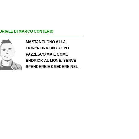
ORIALE DI MARCO CONTERIO
MASTANTUONO ALLA
FIORENTINA UN COLPO
PAZZESCO MA È COME
ENDRICK AL LIONE: SERVE
SPENDERE E CREDERE NELLO
SCOUTING PER I MIGLIORI
TALENTI. GIOVANI ITALIANI:
ATTENZIONE PERCHÉ
QUALCOSA STA CAMBIANDO
DAVVERO