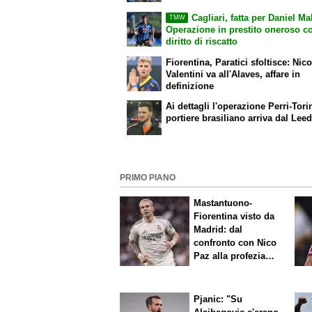
Cagliari, fatta per Daniel Ma
TMW
Operazione in prestito oneroso c
diritto di riscatto
Fiorentina, Paratici sfoltisce: Nic
Valentini va all'Alaves, affare in
definizione
Ai dettagli l'operazione Perri-Torin
portiere brasiliano arriva dal Lee
PRIMO PIANO
Mastantuono-
Fiorentina visto da
Madrid: dal
confronto con Nico
Paz alla profezia
sulla Serie A
Pjanic: "Su