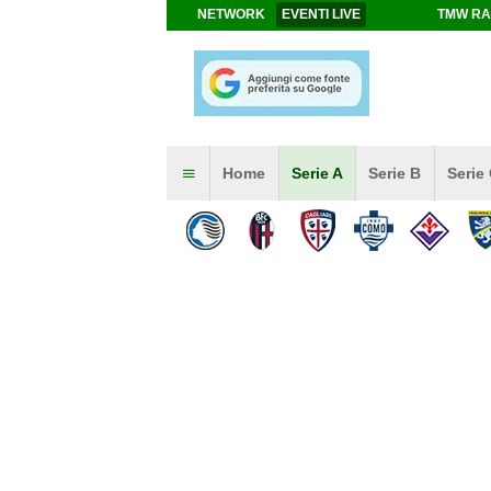
NETWORK
EVENTI LIVE
TMW RA
Home
Serie A
Serie B
Serie