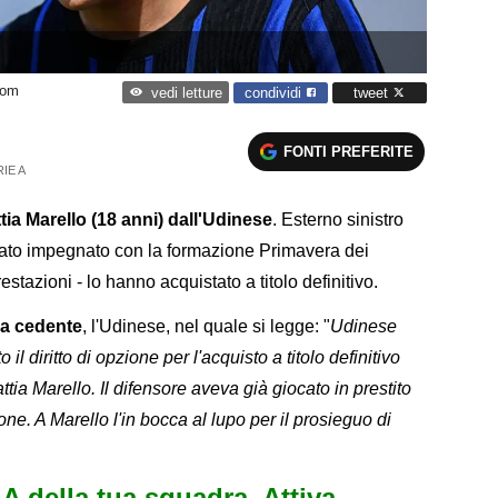
com
condividi
tweet
vedi letture
FONTI PREFERITE
IE A
ttia Marello (18 anni) dall'Udinese
. Esterno sinistro
tato impegnato con la formazione Primavera dei
restazioni - lo hanno acquistato a titolo definitivo.
ra cedente
, l'Udinese, nel quale si legge: "
Udinese
il diritto di opzione per l'acquisto a titolo definitivo
attia Marello. Il difensore aveva già giocato in prestito
ne. A Marello l'in bocca al lupo per il prosieguo di
e A della tua squadra. Attiva