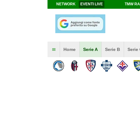
NETWORK
EVENTI LIVE
TMW RA
Home
Serie A
Serie B
Serie