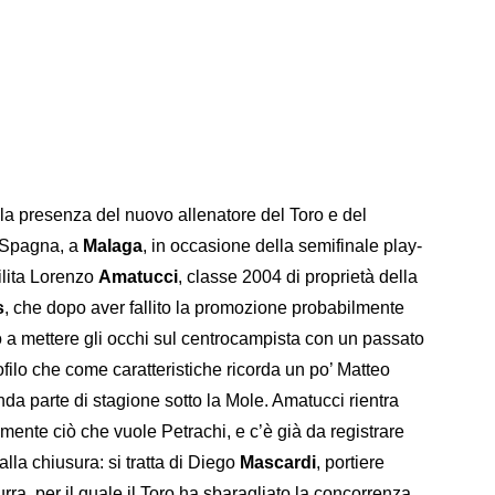
la presenza del nuovo allenatore del Toro e del
 Spagna, a
Malaga
, in occasione della semifinale play-
ilita Lorenzo
Amatucci
, classe 2004 di proprietà della
s
, che dopo aver fallito la promozione probabilmente
ato a mettere gli occhi sul centrocampista con un passato
filo che come caratteristiche ricorda un po’ Matteo
nda parte di stagione sotto la Mole. Amatucci rientra
tamente ciò che vuole Petrachi, e c’è già da registrare
lla chiusura: si tratta di Diego
Mascardi
, portiere
ra, per il quale il Toro ha sbaragliato la concorrenza