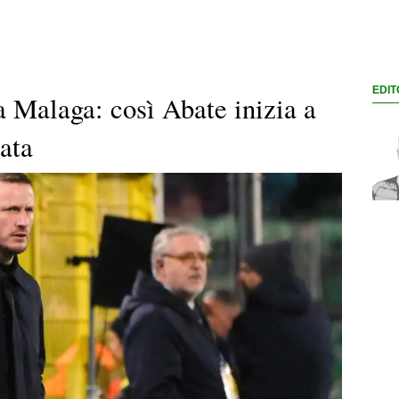
EDIT
 a Malaga: così Abate inizia a
ata