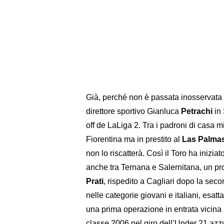
Già, perché non è passata inosservata 
direttore sportivo Gianluca
Petrachi
in
off de LaLiga 2. Tra i padroni di casa m
Fiorentina ma in prestito al
Las Palma
non lo riscatterà. Così il Toro ha inizi
anche tra Ternana e Salernitana, un pro
Prati
, rispedito a Cagliari dopo la seco
nelle categorie giovani e italiani, esat
una prima operazione in entrata vicina a
classe 2006 nel giro dell’Under 21 azzur