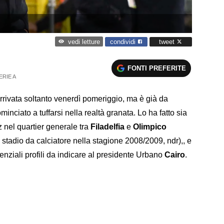
condividi
tweet
vedi letture
FONTI PREFERITE
ERIE A
rrivata soltanto venerdì pomeriggio, ma è già da
inciato a tuffarsi nella realtà granata. Lo ha fatto sia
tz nel quartier generale tra
Filadelfia
e
Olimpico
 stadio da calciatore nella stagione 2008/2009, ndr),, e
nziali profili da indicare al presidente Urbano
Cairo
.