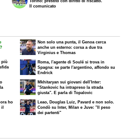
Torino: prestito con diritto di riscatto.
Il comunicato
e
Non solo una punta, il Genoa cerca
a?
anche un esterno: corsa a due tra
Virginius e Thomas
l più
Roma, l'agente di Soulé si trova in
sfida
Spagna: se parte l'argentino, affondo su
Endrick
co
Mkhitaryan sui giovani dell'Inter:
la
"Stankovic ha intrapreso la strada
giusta". E parla di Topalovic
 ora ho
Leao, Douglas Luiz, Pavard e non solo.
 il
Condò su Inter, Milan e Juve: "Il peso
dei partenti"