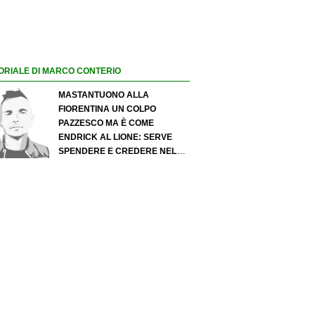
ORIALE DI MARCO CONTERIO
MASTANTUONO ALLA
FIORENTINA UN COLPO
PAZZESCO MA È COME
ENDRICK AL LIONE: SERVE
SPENDERE E CREDERE NELLO
SCOUTING PER I MIGLIORI
TALENTI. GIOVANI ITALIANI:
ATTENZIONE PERCHÉ
QUALCOSA STA CAMBIANDO
DAVVERO