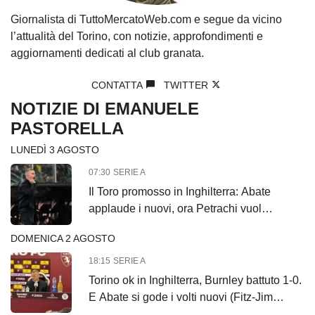
Giornalista di TuttoMercatoWeb.com e segue da vicino
l’attualità del Torino, con notizie, approfondimenti e
aggiornamenti dedicati al club granata.
CONTATTA
TWITTER
NOTIZIE DI EMANUELE
PASTORELLA
LUNEDÌ 3 AGOSTO
07:30
SERIE A
Il Toro promosso in Inghilterra: Abate
applaude i nuovi, ora Petrachi vuol
chiudere Perri
DOMENICA 2 AGOSTO
18:15
SERIE A
Torino ok in Inghilterra, Burnley battuto 1-0.
E Abate si gode i volti nuovi (Fitz-Jim
compreso)