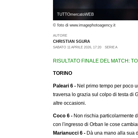
TUTTOmercatoWEB
© foto di www.imagephotoagency.it
AUTORE
CHRISTIAN SGURA
SABATO 11 APRILE 2026, 17:20
SERIE A
RISULTATO FINALE DEL MATCH: TO
TORINO
Paleari 6 -
Nel primo tempo per poco una
traversa lo grazia sul colpo di testa di 
altre occasioni.
Coco 6 -
Non rischia particolarmente d
con l'ingresso di Orban le cose cambian
Marianucci 6 -
Dà una mano alla sua d