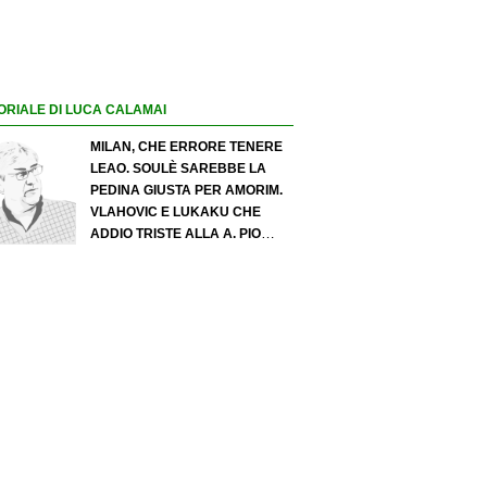
ORIALE DI LUCA CALAMAI
MILAN, CHE ERRORE TENERE
LEAO. SOULÈ SAREBBE LA
PEDINA GIUSTA PER AMORIM.
VLAHOVIC E LUKAKU CHE
ADDIO TRISTE ALLA A. PIO
ESPOSITO PUÒ SPOSTARE IL
VALORE DELL’INTER. COSA
CHIEDO A ZOLA