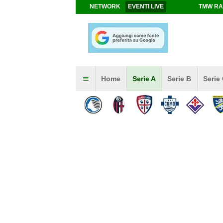
NETWORK
EVENTI LIVE
TMW RA
Home
Serie A
Serie B
Serie