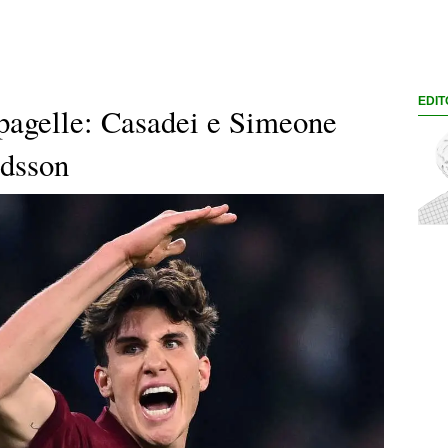
EDIT
 pagelle: Casadei e Simeone
ndsson