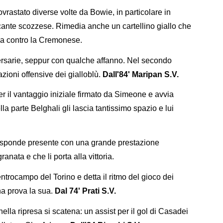
rastato diverse volte da Bowie, in particolare in
ccante scozzese. Rimedia anche un cartellino giallo che
ida contro la Cremonese.
ersarie, seppur con qualche affanno. Nel secondo
zioni offensive dei gialloblù.
Dall'84' Maripan S.V.
per il vantaggio iniziale firmato da Simeone e avvia
la parte Belghali gli lascia tantissimo spazio e lui
risponde presente con una grande prestazione
ranata e che li porta alla vittoria.
entrocampo del Torino e detta il ritmo del gioco dei
na prova la sua.
Dal 74' Prati S.V.
ella ripresa si scatena: un assist per il gol di Casadei