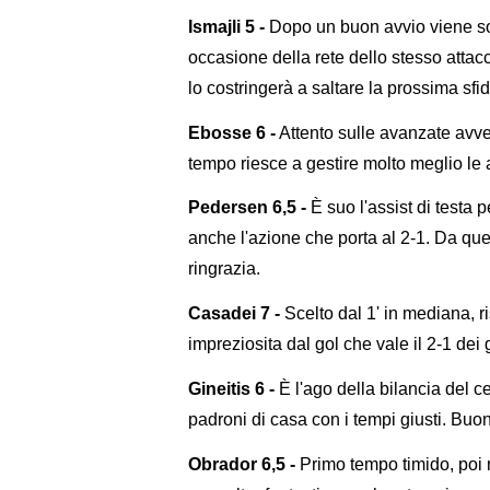
Ismajli 5 -
Dopo un buon avvio viene sov
occasione della rete dello stesso atta
lo costringerà a saltare la prossima sf
Ebosse 6 -
Attento sulle avanzate avv
tempo riesce a gestire molto meglio le a
Pedersen 6,5 -
È suo l'assist di testa 
anche l'azione che porta al 2-1. Da quel
ringrazia.
Casadei 7 -
Scelto dal 1' in mediana, 
impreziosita dal gol che vale il 2-1 dei g
Gineitis 6 -
È l'ago della bilancia del c
padroni di casa con i tempi giusti. Buo
Obrador 6,5 -
Primo tempo timido, poi n