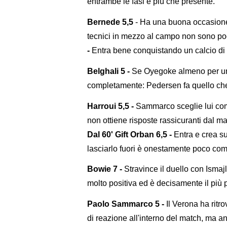
entrambe le fasi è più che presente.
Bernede 5,5
- Ha una buona occasione 
tecnici in mezzo al campo non sono poc
-
Entra bene conquistando un calcio di p
Belghali 5 -
Se Oyegoke almeno per un t
completamente: Pedersen fa quello che v
Harroui 5,5 -
Sammarco sceglie lui come
non ottiene risposte rassicuranti dal m
Dal 60' Gift Orban 6,5 -
Entra e crea su
lasciarlo fuori è onestamente poco com
Bowie 7 -
Stravince il duello con Ismajli
molto positiva ed è decisamente il più 
Paolo Sammarco 5 -
Il Verona ha ritro
di reazione all'interno del match, ma an