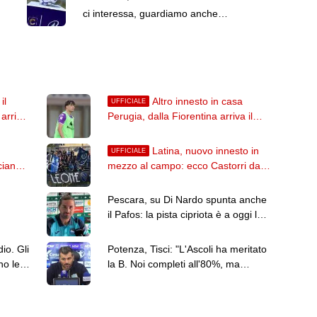
ci interessa, guardiamo anche
altri 3-4 profili"
il
Altro innesto in casa
UFFICIALE
 arriva
Perugia, dalla Fiorentina arriva il
centrocampista Conti
Latina, nuovo innesto in
UFFICIALE
ciano
mezzo al campo: ecco Castorri dal
Cesena
Pescara, su Di Nardo spunta anche
il Pafos: la pista cipriota è a oggi la
2028
più accreditata?
io. Gli
Potenza, Tisci: "L'Ascoli ha meritato
no le
la B. Noi completi all'80%, ma
vogliamo passare il turno"