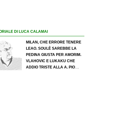
ORIALE DI LUCA CALAMAI
MILAN, CHE ERRORE TENERE
LEAO. SOULÈ SAREBBE LA
PEDINA GIUSTA PER AMORIM.
VLAHOVIC E LUKAKU CHE
ADDIO TRISTE ALLA A. PIO
ESPOSITO PUÒ SPOSTARE IL
VALORE DELL’INTER. COSA
CHIEDO A ZOLA