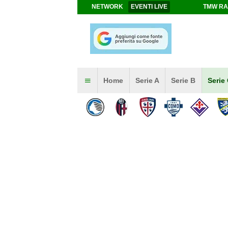
NETWORK
EVENTI LIVE
TMW RA
Home
Serie A
Serie B
Serie