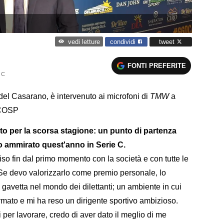
condividi
tweet
vedi letture
FONTI PREFERITE
 C
o del Casarano, è intervenuto ai microfoni di
TMW
a
ICOSP
uto per la scorsa stagione: un punto di partenza
o ammirato quest'anno in Serie C.
so fin dal primo momento con la società e con tutte le
 Se devo valorizzarlo come premio personale, lo
i gavetta nel mondo dei dilettanti; un ambiente in cui
rmato e mi ha reso un dirigente sportivo ambizioso.
 per lavorare, credo di aver dato il meglio di me