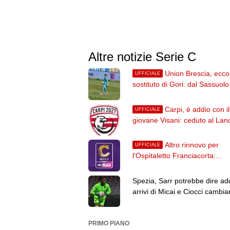
Altre notizie Serie C
Union Brescia, ecco 
UFFICIALE
sostituto di Gori: dal Sassuolo
il portiere Zacchi
Carpi, è addio con il
UFFICIALE
giovane Visani: ceduto al Lan
in Serie D
Altro rinnovo per
UFFICIALE
l'Ospitaletto Franciacorta:
Gualandris ha firmato fino al 
Spezia, Sarr potrebbe dire add
arrivi di Micai e Ciocci cambia
gerarchie
PRIMO PIANO