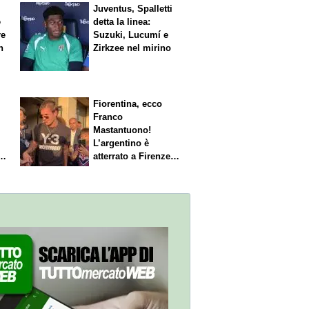
Juventus, Spalletti
è
detta la linea:
re
Suzuki, Lucumí e
n
Zirkzee nel mirino
Fiorentina, ecco
Franco
Mastantuono!
L’argentino è
s.
atterrato a Firenze,
entusiasmo viola