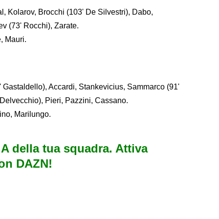
l, Kolarov, Brocchi (103' De Silvestri), Dabo,
v (73' Rocchi), Zarate.
, Mauri.
 Gastaldello), Accardi, Stankevicius, Sammarco (91'
Delvecchio), Pieri, Pazzini, Cassano.
ino, Marilungo.
e A della tua squadra. Attiva
con DAZN!