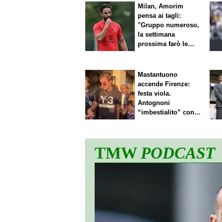
Milan, Amorim
pensa ai tagli:
"Gruppo numeroso,
la settimana
prossima farò le
scelte"
Mastantuono
accende Firenze:
festa viola.
Antognoni
“imbestialito” con
Commisso
TMW
PODCAST