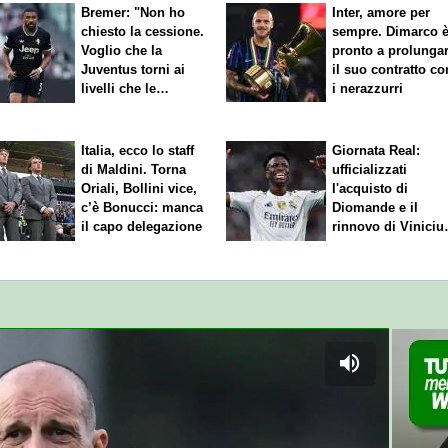
Bremer: "Non ho
Inter, amore per
chiesto la cessione.
sempre. Dimarco 
Voglio che la
pronto a prolunga
Juventus torni ai
il suo contratto co
livelli che le
i nerazzurri
competono"
Italia, ecco lo staff
Giornata Real:
di Maldini. Torna
ufficializzati
Oriali, Bollini vice,
l'acquisto di
c’è Bonucci: manca
Diomande e il
il capo delegazione
rinnovo di Viniciu
Sfuma Rodri