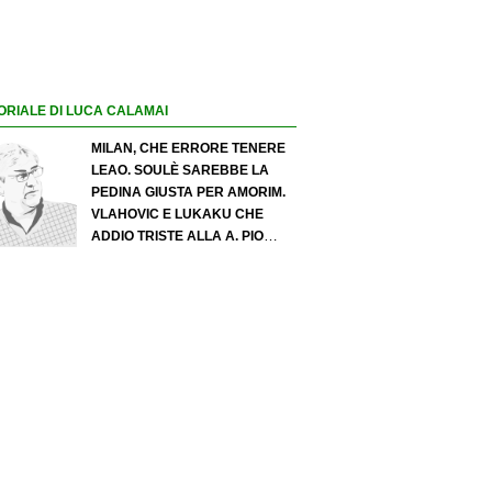
ORIALE DI LUCA CALAMAI
MILAN, CHE ERRORE TENERE
LEAO. SOULÈ SAREBBE LA
PEDINA GIUSTA PER AMORIM.
VLAHOVIC E LUKAKU CHE
ADDIO TRISTE ALLA A. PIO
ESPOSITO PUÒ SPOSTARE IL
VALORE DELL’INTER. COSA
CHIEDO A ZOLA