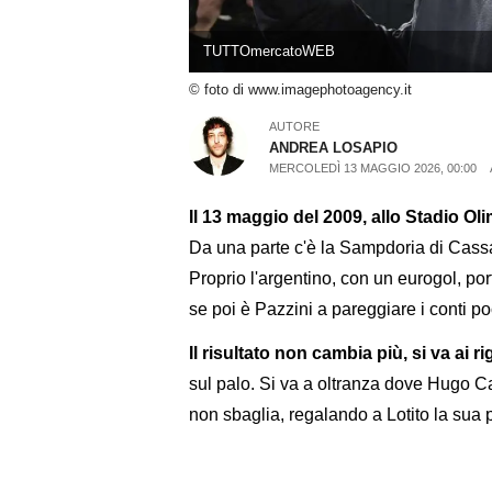
TUTTOmercatoWEB
© foto di www.imagephotoagency.it
AUTORE
ANDREA LOSAPIO
MERCOLEDÌ 13 MAGGIO 2026, 00:00
Il 13 maggio del 2009, allo Stadio Oli
Da una parte c'è la Sampdoria di Cassan
Proprio l'argentino, con un eurogol, por
se poi è Pazzini a pareggiare i conti p
Il risultato non cambia più, si va ai ri
sul palo. Si va a oltranza dove Hugo 
non sbaglia, regalando a Lotito la sua 