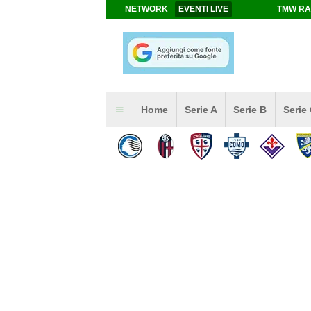
NETWORK
EVENTI LIVE
TMW RA
Home
Serie A
Serie B
Serie