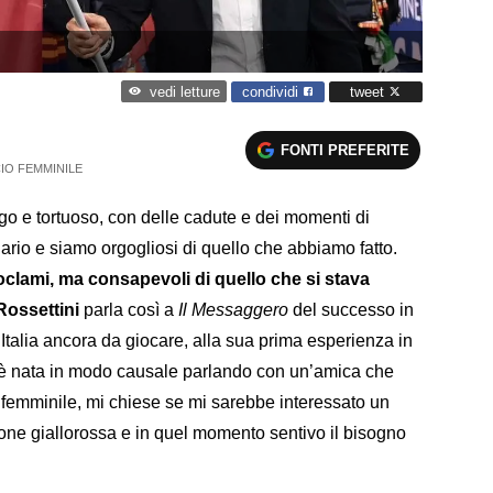
condividi
tweet
vedi letture
FONTI PREFERITE
IO FEMMINILE
go e tortuoso, con delle cadute e dei momenti di
nario e siamo orgogliosi di quello che abbiamo fatto.
clami, ma consapevoli di quello che si stava
Rossettini
parla così a
Il Messaggero
del successo in
talia ancora da giocare, alla sua prima esperienza in
è nata in modo causale parlando con un’amica che
o femminile, mi chiese se mi sarebbe interessato un
one giallorossa e in quel momento sentivo il bisogno