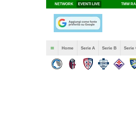
NETWORK
EVENTI LIVE
TMW RA
Home
Serie A
Serie B
Serie