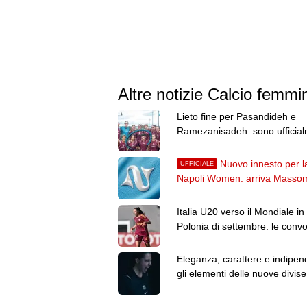
Altre notizie Calcio femmin
Lieto fine per Pasandideh e
Ramezanisadeh: sono ufficia
cittadine australiane
Nuovo innesto per l
UFFICIALE
Napoli Women: arriva Masso
dal Fenerbahçe
Italia U20 verso il Mondiale in
Polonia di settembre: le conv
per lo stage
Eleganza, carattere e indipen
gli elementi delle nuove divise
del Como Women