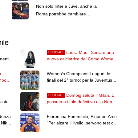
Rossettini
Non solo Inter e Juve, anche la
Roma potrebbe cambiare
allenatore. Una situazione inedita
ile
Laura Mas I Serra è una
UFFICIALE
lmente
nuova calciatrice del Como Women:
annuale con opzione per 2 anni
a
Women's Champions League, le
mbo
finali del 2° turno: per la Juventus
c'è l'Hammarby
Dompig saluta il Milan. È
UFFICIALE
ocate
passata a titolo definitivo alla Napoli
Women
denza:
Fiorentina Femminile, Pinones-Arce:
 Nike
"Per alzare il livello, servono test con
club internazionali"