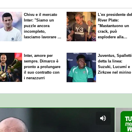
Chivu e il mercato
L'ex presidente de
Inter: "Siamo un
River Plate:
puzzle ancora
"Mastantuono un
incompleto,
crack, può
lasciamo lavorare i
esplodere alla
nostri direttori"
Fiorentina"
Inter, amore per
Juventus, Spalletti
sempre. Dimarco è
detta la linea:
pronto a prolungare
Suzuki, Lucumí e
il suo contratto con
Zirkzee nel mirino
i nerazzurri