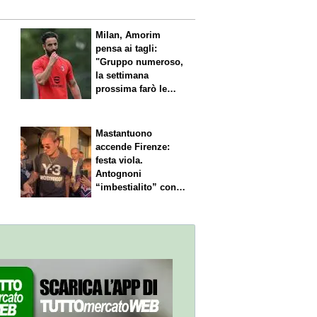
l
Milan, Amorim
pensa ai tagli:
"Gruppo numeroso,
la settimana
prossima farò le
scelte"
Mastantuono
accende Firenze:
festa viola.
Antognoni
“imbestialito” con
Commisso