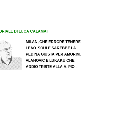
ORIALE DI LUCA CALAMAI
MILAN, CHE ERRORE TENERE
LEAO. SOULÈ SAREBBE LA
PEDINA GIUSTA PER AMORIM.
VLAHOVIC E LUKAKU CHE
ADDIO TRISTE ALLA A. PIO
ESPOSITO PUÒ SPOSTARE IL
VALORE DELL’INTER. COSA
CHIEDO A ZOLA