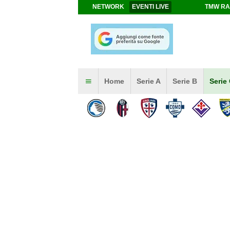
NETWORK
EVENTI LIVE
TMW RA
Home
Serie A
Serie B
Serie