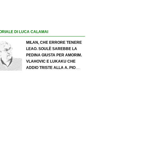
ORIALE DI LUCA CALAMAI
MILAN, CHE ERRORE TENERE
LEAO. SOULÈ SAREBBE LA
PEDINA GIUSTA PER AMORIM.
VLAHOVIC E LUKAKU CHE
ADDIO TRISTE ALLA A. PIO
ESPOSITO PUÒ SPOSTARE IL
VALORE DELL’INTER. COSA
CHIEDO A ZOLA