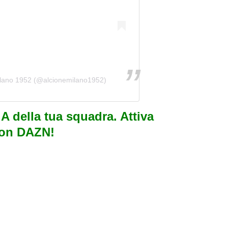
Milano 1952 (@alcionemilano1952)
e A della tua squadra. Attiva
con DAZN!