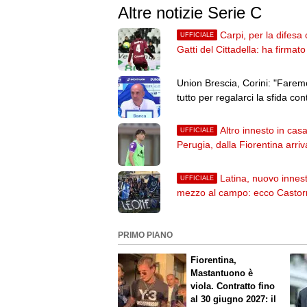
Altre notizie Serie C
Carpi, per la difesa 
UFFICIALE
Gatti del Cittadella: ha firmato
biennale
Union Brescia, Corini: "Farem
tutto per regalarci la sfida cont
Cagliari"
Altro innesto in cas
UFFICIALE
Perugia, dalla Fiorentina arriva
centrocampista Conti
Latina, nuovo innest
UFFICIALE
mezzo al campo: ecco Castorr
Cesena
PRIMO PIANO
Fiorentina,
Mastantuono è
viola. Contratto fino
al 30 giugno 2027: il