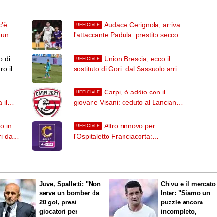
c'è
Audace Cerignola, arriva
UFFICIALE
 un
l'attaccante Padula: prestito secco
dal Torino
o di
Union Brescia, ecco il
UFFICIALE
ro il
sostituto di Gori: dal Sassuolo arriva
il portiere Zacchi
a
Carpi, è addio con il
UFFICIALE
 il
giovane Visani: ceduto al Lanciano
in Serie D
o in
Altro rinnovo per
UFFICIALE
i dal
l'Ospitaletto Franciacorta:
Gualandris ha firmato fino al 2028
Juve, Spalletti: "Non
Chivu e il mercato
serve un bomber da
Inter: "Siamo un
20 gol, presi
puzzle ancora
giocatori per
incompleto,