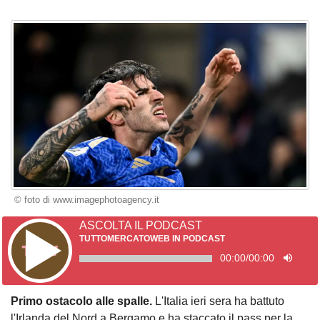
© foto di www.imagephotoagency.it
ASCOLTA IL PODCAST
TUTTOMERCATOWEB IN PODCAST
00:00
/
00:00
Primo ostacolo alle spalle.
L'Italia ieri sera ha battuto
l'Irlanda del Nord a Bergamo e ha staccato il pass per la