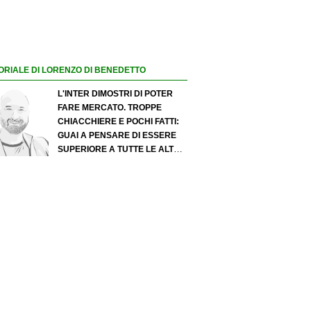
ORIALE DI LORENZO DI BENEDETTO
L'INTER DIMOSTRI DI POTER
FARE MERCATO. TROPPE
CHIACCHIERE E POCHI FATTI:
GUAI A PENSARE DI ESSERE
SUPERIORE A TUTTE LE ALTRE
A PRESCINDERE. JUVE, IL
PORTIERE PUÒ DIVENTARE UN
"PROBLEMA". MILAN-LEAO,
SERVE UNA DECISIONE NETTA