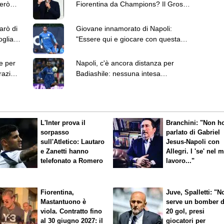
però
Fiorentina da Champions? Il Grosso
viene ora"
arò di
Giovane innamorato di Napoli:
oglia a
"Essere qui e giocare con questa
maglia è un sogno"
e per
Napoli, c'è ancora distanza per
razio,
Badiashile: nessuna intesa
nonostante i contatti odierni
L'Inter prova il
Branchini: "Non h
sorpasso
parlato di Gabriel
sull'Atletico: Lautaro
Jesus-Napoli con
e Zanetti hanno
Allegri. I 'se' nel 
telefonato a Romero
lavoro..."
Fiorentina,
Juve, Spalletti: "N
Mastantuono è
serve un bomber 
viola. Contratto fino
20 gol, presi
al 30 giugno 2027: il
giocatori per