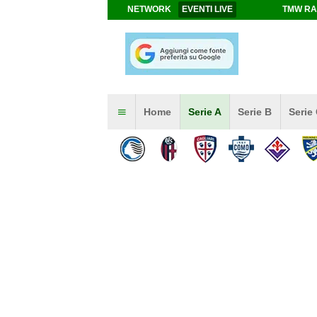
NETWORK
EVENTI LIVE
TMW RA
Home
Serie A
Serie B
Serie