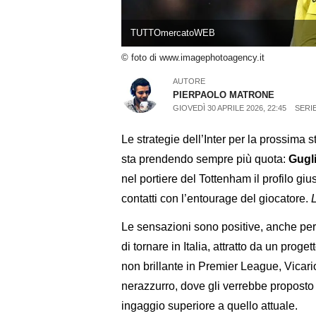
TUTTOmercatoWEB
© foto di www.imagephotoagency.it
AUTORE
PIERPAOLO MATRONE
GIOVEDÌ 30 APRILE 2026, 22:45
SERIE
Le strategie dell’Inter per la prossim
sta prendendo sempre più quota:
Gugli
nel portiere del Tottenham il profilo gius
contatti con l’entourage del giocatore.
L
Le sensazioni sono positive, anche perc
di tornare in Italia, attratto da un pro
non brillante in Premier League, Vicario 
nerazzurro, dove gli verrebbe proposto 
ingaggio superiore a quello attuale.