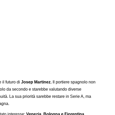
il futuro di
Josep Martinez.
Il portiere spagnolo non
uolo da secondo e starebbe valutando diverse
uità. La sua priorità sarebbe restare in Serie A, ma
agna.
stato interesse:
Venezia, Bologna e Fiorentina