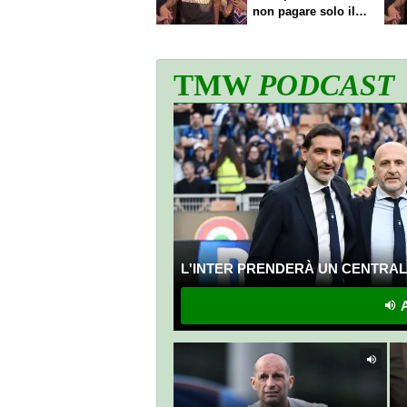
non pagare solo il
60% dello stipendio
TMW
PODCAST
L'INTER PRENDERÀ UN CENTRALE
A