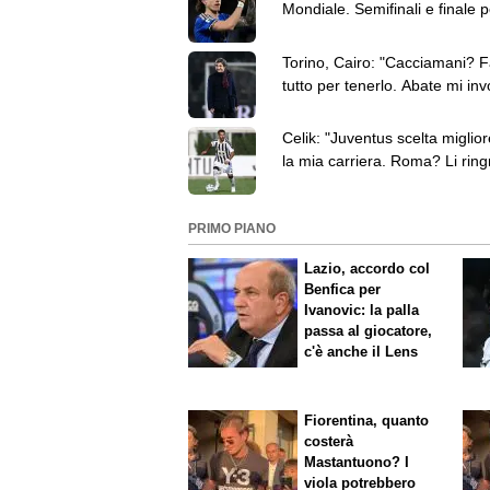
Mondiale. Semifinali e finale 
non potevo perdermele"
Torino, Cairo: "Cacciamani? F
tutto per tenerlo. Abate mi inv
prendergli giocatori"
Celik: "Juventus scelta miglior
la mia carriera. Roma? Li ring
sono migliorato"
PRIMO PIANO
Lazio, accordo col
Benfica per
Ivanovic: la palla
passa al giocatore,
c'è anche il Lens
Fiorentina, quanto
costerà
Mastantuono? I
viola potrebbero