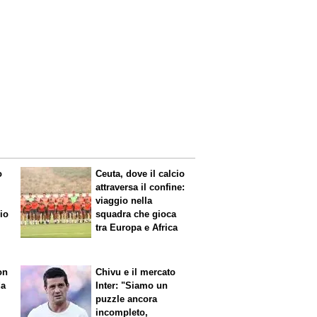
o
Ceuta, dove il calcio
attraversa il confine:
viaggio nella
mio
squadra che gioca
tra Europa e Africa
on
Chivu e il mercato
da
Inter: "Siamo un
puzzle ancora
incompleto,