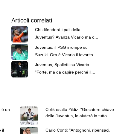
Articoli correlati
Chi difenderà i pali della
Juventus? Avanza Vicario ma ci
sono 3 nomi alternativi
Juventus, il PSG irrompe su
Suzuki. Ora è Vicario il favorito
per la porta
Juventus, Spalletti su Vicario:
"Forte, ma da capire perché il
Tottenham l'abbia lasciato fuori"
i è un
Celik esalta Yildiz: "Giocatore chiave
della Juventus, lo aiuterò in tutto
quello che posso"
 il
Carlo Conti: "Antognoni, ripensaci.