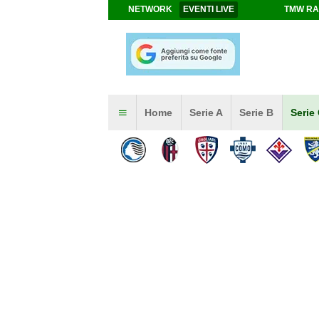
NETWORK
EVENTI LIVE
TMW RA
Home
Serie A
Serie B
Serie