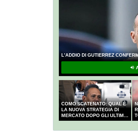
L'ADDIO DI GUTIERREZ CONFERMA
A
COMO SCATENATO: QUAL È
N
LA NUOVA STRATEGIA DI
R
MERCATO DOPO GLI ULTIMI
T
COLPI?
C