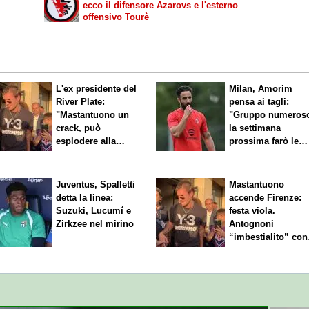
ecco il difensore Azarovs e l'esterno
offensivo Tourè
L'ex presidente del
Milan, Amorim
River Plate:
pensa ai tagli:
"Mastantuono un
"Gruppo numeros
crack, può
la settimana
esplodere alla
prossima farò le
Fiorentina"
scelte"
Juventus, Spalletti
Mastantuono
detta la linea:
accende Firenze:
Suzuki, Lucumí e
festa viola.
Zirkzee nel mirino
Antognoni
“imbestialito” con
Commisso