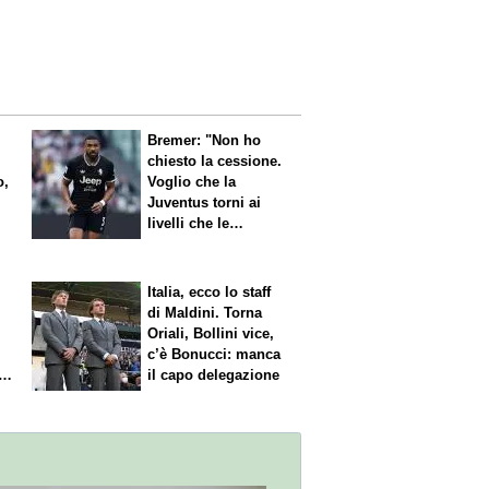
Bremer: "Non ho
chiesto la cessione.
o,
Voglio che la
Juventus torni ai
livelli che le
competono"
Italia, ecco lo staff
di Maldini. Torna
Oriali, Bollini vice,
c’è Bonucci: manca
il capo delegazione