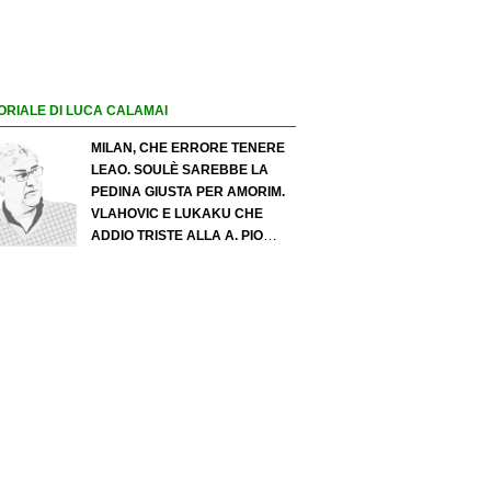
ORIALE DI LUCA CALAMAI
MILAN, CHE ERRORE TENERE
LEAO. SOULÈ SAREBBE LA
PEDINA GIUSTA PER AMORIM.
VLAHOVIC E LUKAKU CHE
ADDIO TRISTE ALLA A. PIO
ESPOSITO PUÒ SPOSTARE IL
VALORE DELL’INTER. COSA
CHIEDO A ZOLA