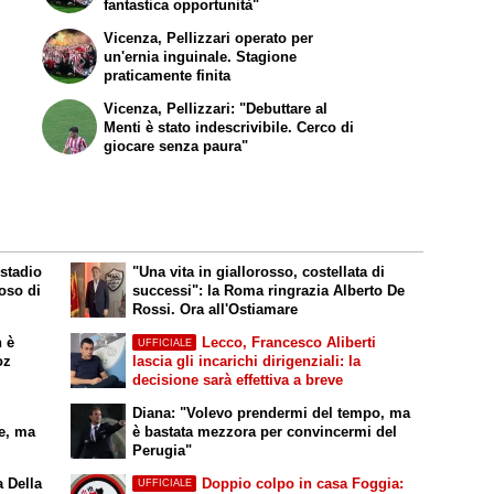
fantastica opportunità"
Vicenza, Pellizzari operato per
un'ernia inguinale. Stagione
praticamente finita
Vicenza, Pellizzari: "Debuttare al
Menti è stato indescrivibile. Cerco di
giocare senza paura"
 stadio
"Una vita in giallorosso, costellata di
oso di
successi": la Roma ringrazia Alberto De
Rossi. Ora all'Ostiamare
n è
Lecco, Francesco Aliberti
UFFICIALE
oz
lascia gli incarichi dirigenziali: la
decisione sarà effettiva a breve
Diana: "Volevo prendermi del tempo, ma
le, ma
è bastata mezzora per convincermi del
Perugia"
a Della
Doppio colpo in casa Foggia:
UFFICIALE