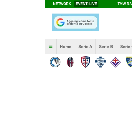
NETWORK
EVENTI LIVE
TMW RA
Home
Serie A
Serie B
Serie