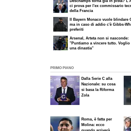
Deschamps torna già in pista? L'A
ci prova per l'ex commissario tec
della Francia
Il Bayern Monaco vuole blindare 
ma in caso di addio c'è Gibbs-Whit
preferiti
Arsenal, Arteta non si nasconde:
"Puntiamo a vincere tutto. Voglio
una dinastia"
PRIMO PIANO
Dalla Serie C alla
Nazionale: su cosa
si basa la Riforma
Zola
Roma, è fatta per
Molina: ecco
quando arriverà