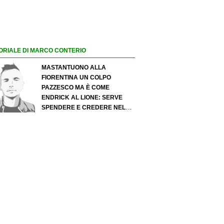
ORIALE DI MARCO CONTERIO
MASTANTUONO ALLA
FIORENTINA UN COLPO
PAZZESCO MA È COME
ENDRICK AL LIONE: SERVE
SPENDERE E CREDERE NELLO
SCOUTING PER I MIGLIORI
TALENTI. GIOVANI ITALIANI:
ATTENZIONE PERCHÉ
QUALCOSA STA CAMBIANDO
DAVVERO