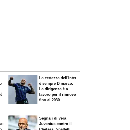
La certezza dell'Inter
o
è sempre Dimarco.
La dirigenza è a
 è
lavoro per il rinnovo
fino al 2030
Segnali di vera
ca
:
Juventus contro il
o
Chelsea. Spalletti