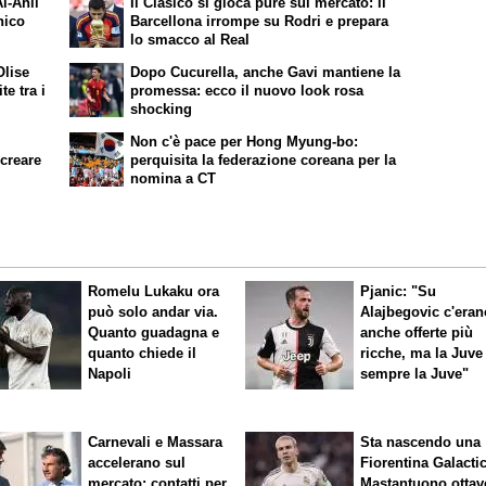
l-Ahli
Il
Clasico
si gioca pure sul mercato: il
nico
Barcellona irrompe su Rodri e prepara
lo smacco al Real
Olise
Dopo Cucurella, anche Gavi mantiene la
e tra i
promessa: ecco il nuovo look rosa
shocking
Non c'è pace per Hong Myung-bo:
 creare
perquisita la federazione coreana per la
nomina a CT
Romelu Lukaku ora
Pjanic: "Su
può solo andar via.
Alajbegovic c'eran
Quanto guadagna e
anche offerte più
quanto chiede il
ricche, ma la Juve
Napoli
sempre la Juve"
Carnevali e Massara
Sta nascendo una
accelerano sul
Fiorentina
Galacti
mercato: contatti per
Mastantuono ottav