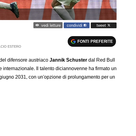
condividi
tweet
vedi letture
FONTI PREFERITE
LCIO ESTERO
o del difensore austriaco
Jannik Schuster
dal Red Bull
e internazionale. Il talento diciannovenne ha firmato un
al giugno 2031, con un'opzione di prolungamento per un