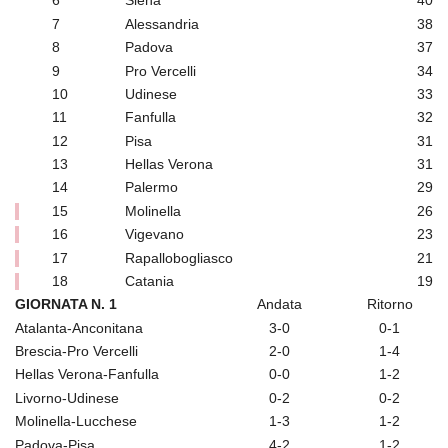
6
Siena
40
7
Alessandria
38
8
Padova
37
9
Pro Vercelli
34
10
Udinese
33
11
Fanfulla
32
12
Pisa
31
13
Hellas Verona
31
14
Palermo
29
15
Molinella
26
16
Vigevano
23
17
Rapallobogliasco
21
18
Catania
19
GIORNATA N. 1
Andata
Ritorno
Atalanta-Anconitana
3-0
0-1
Brescia-Pro Vercelli
2-0
1-4
Hellas Verona-Fanfulla
0-0
1-2
Livorno-Udinese
0-2
0-2
Molinella-Lucchese
1-3
1-2
Padova-Pisa
4-2
1-2