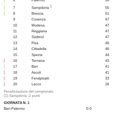
6
Palermo
56
1
7
Sampdoria
55
8
Brescia
51
9
Cosenza
47
10
Modena
47
11
Reggiana
47
12
Südtirol
47
13
Pisa
46
14
Cittadella
46
15
Spezia
44
16
Ternana
43
17
Bari
41
18
Ascoli
41
19
Feralpisalò
33
20
Lecco
26
Penalizzazione del campionato
(1) Sampdoria -2 punti
GIORNATA N. 1
Bari-Palermo
0-0