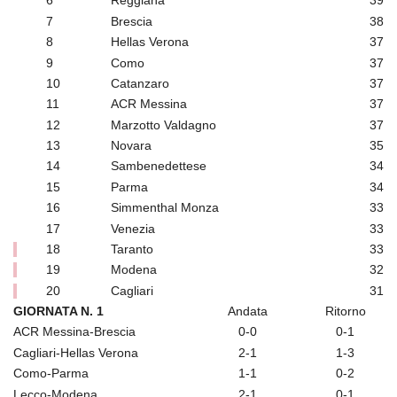
6
Reggiana
39
7
Brescia
38
8
Hellas Verona
37
9
Como
37
10
Catanzaro
37
11
ACR Messina
37
12
Marzotto Valdagno
37
13
Novara
35
14
Sambenedettese
34
15
Parma
34
16
Simmenthal Monza
33
17
Venezia
33
18
Taranto
33
19
Modena
32
20
Cagliari
31
GIORNATA N. 1
Andata
Ritorno
ACR Messina-Brescia
0-0
0-1
Cagliari-Hellas Verona
2-1
1-3
Como-Parma
1-1
0-2
Lecco-Modena
2-1
0-1