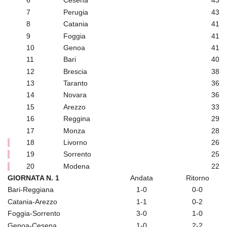
6
Cesena
43
7
Perugia
43
8
Catania
41
9
Foggia
41
10
Genoa
41
11
Bari
40
12
Brescia
38
13
Taranto
36
14
Novara
36
15
Arezzo
33
16
Reggina
29
17
Monza
28
18
Livorno
26
19
Sorrento
25
20
Modena
22
GIORNATA N. 1
Andata
Ritorno
Bari-Reggiana
1-0
0-0
Catania-Arezzo
1-1
0-2
Foggia-Sorrento
3-0
1-0
Genoa-Cesena
1-0
2-2