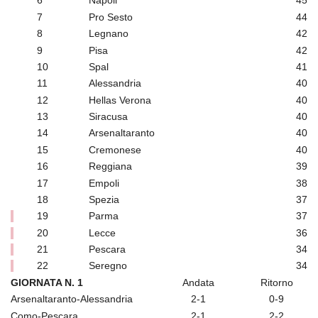
6
Napoli
45
7
Pro Sesto
44
8
Legnano
42
9
Pisa
42
10
Spal
41
11
Alessandria
40
12
Hellas Verona
40
13
Siracusa
40
14
Arsenaltaranto
40
15
Cremonese
40
16
Reggiana
39
17
Empoli
38
18
Spezia
37
19
Parma
37
20
Lecce
36
21
Pescara
34
22
Seregno
34
GIORNATA N. 1
Andata
Ritorno
Arsenaltaranto-Alessandria
2-1
0-9
Como-Pescara
2-1
2-2