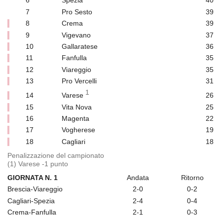
6
Spezia
40
7
Pro Sesto
39
8
Crema
39
9
Vigevano
37
10
Gallaratese
36
11
Fanfulla
35
12
Viareggio
35
13
Pro Vercelli
31
1
14
Varese
26
15
Vita Nova
25
16
Magenta
22
17
Vogherese
19
18
Cagliari
18
Penalizzazione del campionato
(1) Varese -1 punto
GIORNATA N. 1
Andata
Ritorno
Brescia-Viareggio
2-0
0-2
Cagliari-Spezia
2-4
0-4
Crema-Fanfulla
2-1
0-3