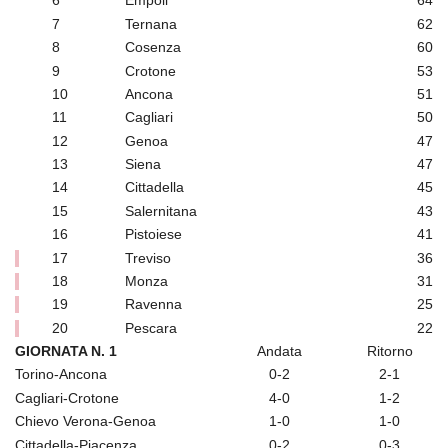
6
Empoli
64
7
Ternana
62
8
Cosenza
60
9
Crotone
53
10
Ancona
51
11
Cagliari
50
12
Genoa
47
13
Siena
47
14
Cittadella
45
15
Salernitana
43
16
Pistoiese
41
17
Treviso
36
18
Monza
31
19
Ravenna
25
20
Pescara
22
GIORNATA N. 1
Andata
Ritorno
Torino-Ancona
0-2
2-1
Cagliari-Crotone
4-0
1-2
Chievo Verona-Genoa
1-0
1-0
Cittadella-Piacenza
0-2
0-3