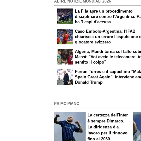
ALTRE NOTIZIE MONDIALI 2026
La Fifa apre un procedimento
disciplinare contro l'Argentina: P
ha 3 capi d'accusa
Caso Embolo-Argentina, l'IFAB
chiarisce: un errore l'espulsione 
giocatore svizzero
Algeria, Mandi torna sul fallo sub
Messi: "Voi avete le telecamere, i
sentito il colpo"
Ferran Torres e il cappellino "Ma
Spain Great Again": interviene a
Donald Trump
PRIMO PIANO
La certezza dell'Inter
è sempre Dimarco.
La dirigenza è a
lavoro per il rinnovo
fino al 2030