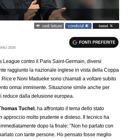
condividi
tweet
vedi letture
FONTI PREFERITE
IALI 2026
s League contro il Paris Saint-Germain, diversi
e raggiunto la nazionale inglese in vista della Coppa
Rice e Noni Madueke sono chiamati a voltare subito
ento ormai imminente. Situazione simile anche per
li reduce dalla delusione europea.
Thomas Tuchel
, ha affrontato il tema dello stato
n approccio molto prudente e disteso. Il tecnico ha
e immediatamente dopo la finale: "Non ho parlato con
parlato con tante persone. Ho pensato fosse meglio