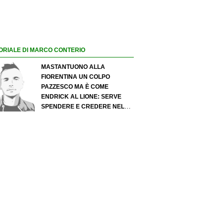
ORIALE DI MARCO CONTERIO
MASTANTUONO ALLA
FIORENTINA UN COLPO
PAZZESCO MA È COME
ENDRICK AL LIONE: SERVE
SPENDERE E CREDERE NELLO
SCOUTING PER I MIGLIORI
TALENTI. GIOVANI ITALIANI:
ATTENZIONE PERCHÉ
QUALCOSA STA CAMBIANDO
DAVVERO