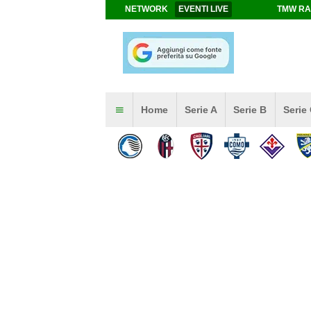
NETWORK
EVENTI LIVE
TMW RA
Home
Serie A
Serie B
Serie