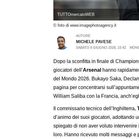
TUTTOmercatoWEB
© foto di www.imagephotoagency.it
AUTORE
MICHELE PAVESE
SABATO 6 GIUGNO 2026, 15:42
MOND
Dopo la sconfitta in finale di Champion
giocatori dell’
Arsenal
hanno rapidament
del Mondo 2026. Bukayo Saka, Declan 
pagina per concentrarsi sull’appuntam
William Saliba con la Francia, anch’eg
Il commissario tecnico dell’Inghilterra,
d’animo dei suoi giocatori, adottando u
spiegato di non aver voluto intervenir
loro. Hanno ricevuto molti messaggi e 