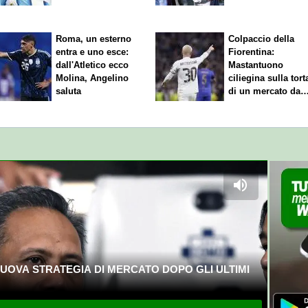
Roma, un esterno
Colpaccio della
entra e uno esce:
Fiorentina:
dall'Atletico ecco
Mastantuono
Molina, Angelino
ciliegina sulla tort
saluta
di un mercato da
sogno
UOVA STRATEGIA DI MERCATO DOPO GLI ULTIMI