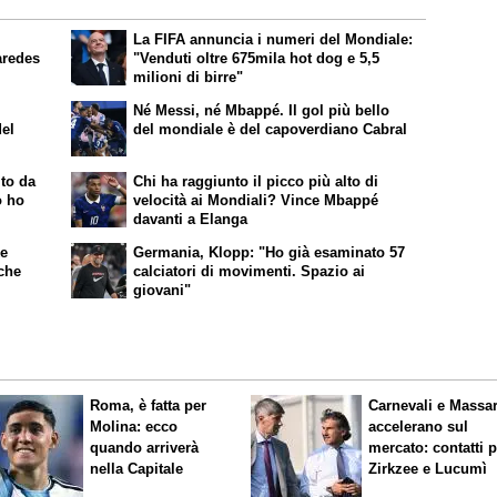
La FIFA annuncia i numeri del Mondiale:
aredes
"Venduti oltre 675mila hot dog e 5,5
milioni di birre"
Né Messi, né Mbappé. Il gol più bello
del
del mondiale è del capoverdiano Cabral
ito da
Chi ha raggiunto il picco più alto di
o ho
velocità ai Mondiali? Vince Mbappé
davanti a Elanga
ke
Germania, Klopp: "Ho già esaminato 57
nche
calciatori di movimenti. Spazio ai
giovani"
Roma, è fatta per
Carnevali e Massa
Molina: ecco
accelerano sul
quando arriverà
mercato: contatti 
nella Capitale
Zirkzee e Lucumì