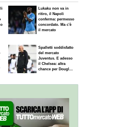
li
Lukaku non va in
ritiro, il Napoli
o
conferma: permesso
 o
concordato. Ma c'è
il mercato
Spalletti soddisfatto
e
del mercato
a
Juventus. E adesso
il Chelsea: altra
"
chance per Douglas
Luiz