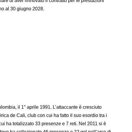
iare di aver rinnovato il contratto per le prestazioni
ino al 30 giugno 2028.
ombia, il 1° aprile 1991. L’attaccante è cresciuto
ica de Cali, club con cui ha fatto il suo esordio tra i
ui ha totalizzato 33 presenze e 7 reti. Nel 2011 si è
, dove ha collezionato 46 presenze e 22 gol nell’arco di