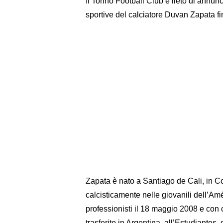
Il Torino Football Club è lieto di annunc
sportive del calciatore Duvan Zapata f
Zapata è nato a Santiago de Cali, in Col
calcisticamente nelle giovanili dell’Amér
professionisti il 18 maggio 2008 e con c
trasferito in Argentina, all’Estudiantes