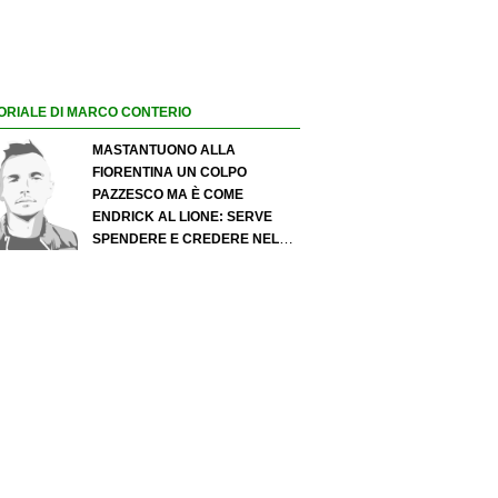
ORIALE DI MARCO CONTERIO
MASTANTUONO ALLA
FIORENTINA UN COLPO
PAZZESCO MA È COME
ENDRICK AL LIONE: SERVE
SPENDERE E CREDERE NELLO
SCOUTING PER I MIGLIORI
TALENTI. GIOVANI ITALIANI:
ATTENZIONE PERCHÉ
QUALCOSA STA CAMBIANDO
DAVVERO