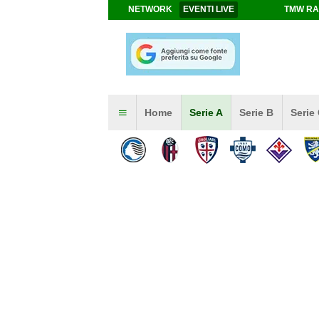
NETWORK
EVENTI LIVE
TMW RA
Home
Serie A
Serie B
Serie