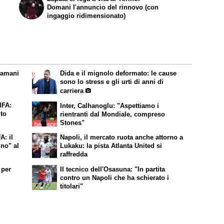
Domani l'annuncio del rinnovo (con
ingaggio ridimensionato)
iamani
Dida e il mignolo deformato: le cause
sono lo stress e gli urti di anni di
carriera
IFA:
Inter, Calhanoglu: "Aspettiamo i
to
rientranti dal Mondiale, compreso
Stones"
A: il
Napoli, il mercato ruota anche attorno a
gno" al
Lukaku: la pista Atlanta United si
raffredda
 per
Il tecnico dell'Osasuna: "In partita
contro un Napoli che ha schierato i
titolari"