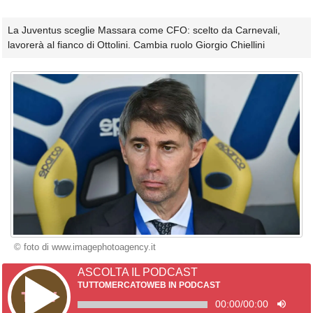
La Juventus sceglie Massara come CFO: scelto da Carnevali,
lavorerà al fianco di Ottolini. Cambia ruolo Giorgio Chiellini
© foto di www.imagephotoagency.it
ASCOLTA IL PODCAST
TUTTOMERCATOWEB IN PODCAST
00:00
/
00:00