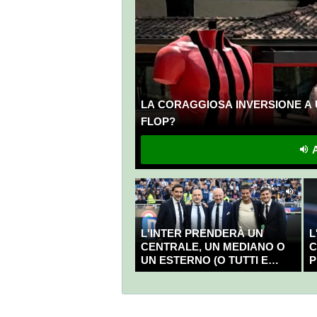
LA CORAGGIOSA INVERSIONE A 
FLOP?
A
L'INTER PRENDERÀ UN
L
CENTRALE, UN MEDIANO O
C
UN ESTERNO (O TUTTI E
P
TRE?)