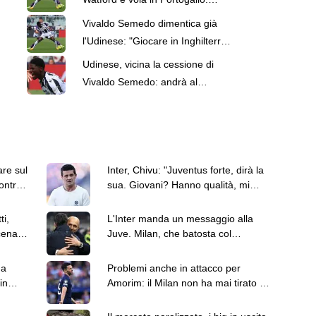
giocherà all'Alverca
Vivaldo Semedo dimentica già
l'Udinese: "Giocare in Inghilterra
era un mio sogno"
Udinese, vicina la cessione di
Vivaldo Semedo: andrà al
Watford a titolo definitivo
are sul
Inter, Chivu: "Juventus forte, dirà la
ontro il
sua. Giovani? Hanno qualità, mi
interessa la reazione"
ti,
L'Inter manda un messaggio alla
cena:
Juve. Milan, che batosta col
Chelsea: le top news delle 18
na
Problemi anche in attacco per
in
Amorim: il Milan non ha mai tirato in
porta contro il Chelsea