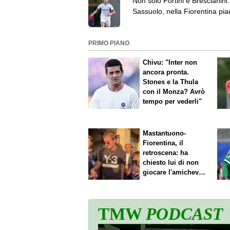
Non solo Fortini e Brescianini.
Sassuolo, nella Fiorentina pia
anche Fabbian
PRIMO PIANO
Chivu: "Inter non
ancora pronta.
Stones e la Thula
con il Monza? Avrò
tempo per vederli"
Mastantuono-
Fiorentina, il
retroscena: ha
chiesto lui di non
giocare l'amichevole
di sabato
TMW
PODCAST