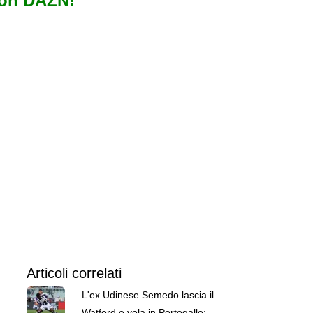
con DAZN!
Articoli correlati
L'ex Udinese Semedo lascia il
Watford e vola in Portogallo: