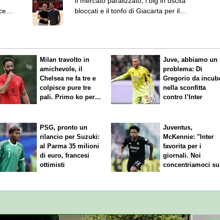
Il mercato paralizzato, i big in uscita
ce
bloccati e il tonfo di Giacarta per il
Milan
Milan travolto in
Juve, abbiamo un
amichevole, il
problema: Di
Chelsea ne fa tre e
Gregorio da incub
colpisce pure tre
nella sconfitta
pali. Primo ko per
contro l’Inter
Amorim
PSG, pronto un
Juventus,
rilancio per Suzuki:
McKennie: "Inter
al Parma 35 milioni
favorita per i
di euro, francesi
giornali. Noi
ottimisti
concentriamoci su
nostro gioco"