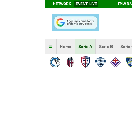
NETWORK
EVENTI LIVE
TMW RA
Home
Serie A
Serie B
Serie