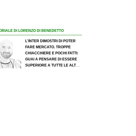
ORIALE DI LORENZO DI BENEDETTO
L'INTER DIMOSTRI DI POTER
FARE MERCATO. TROPPE
CHIACCHIERE E POCHI FATTI:
GUAI A PENSARE DI ESSERE
SUPERIORE A TUTTE LE ALTRE
A PRESCINDERE. JUVE, IL
PORTIERE PUÒ DIVENTARE UN
"PROBLEMA". MILAN-LEAO,
SERVE UNA DECISIONE NETTA