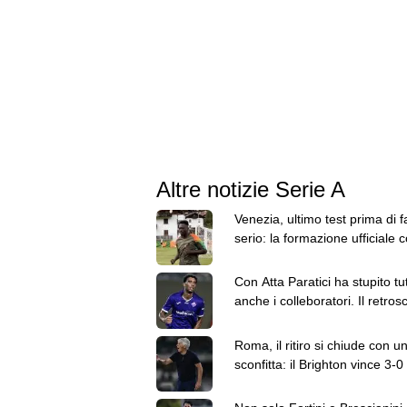
Altre notizie Serie A
Venezia, ultimo test prima di f
serio: la formazione ufficiale c
Brest
Con Atta Paratici ha stupito tut
anche i colleboratori. Il retros
"Come ca**o lo prendiamo?"
Roma, il ritiro si chiude con u
sconfitta: il Brighton vince 3-0 
amichevole