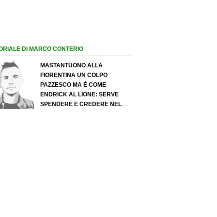
ORIALE DI MARCO CONTERIO
MASTANTUONO ALLA
FIORENTINA UN COLPO
PAZZESCO MA È COME
ENDRICK AL LIONE: SERVE
SPENDERE E CREDERE NELLO
SCOUTING PER I MIGLIORI
TALENTI. GIOVANI ITALIANI:
ATTENZIONE PERCHÉ
QUALCOSA STA CAMBIANDO
DAVVERO