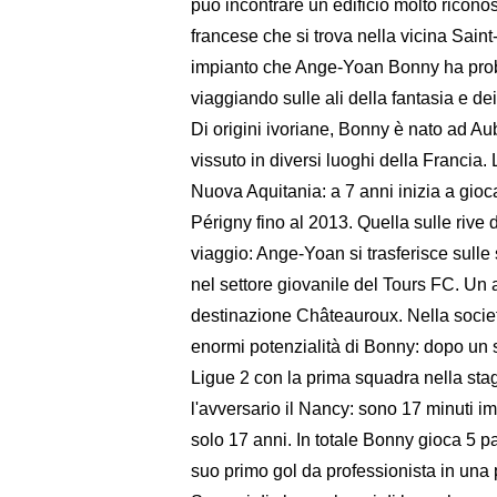
può incontrare un edificio molto ricono
francese che si trova nella vicina Sain
impianto che Ange-Yoan Bonny ha prob
viaggiando sulle ali della fantasia e de
Di origini ivoriane, Bonny è nato ad Aub
vissuto in diversi luoghi della Francia. 
Nuova Aquitania: a 7 anni inizia a gioc
Périgny fino al 2013. Quella sulle rive 
viaggio: Ange-Yoan si trasferisce sulle
nel settore giovanile del Tours FC. Un 
destinazione Châteauroux. Nella societ
enormi potenzialità di Bonny: dopo un 
Ligue 2 con la prima squadra nella stag
l'avversario il Nancy: sono 17 minuti im
solo 17 anni. In totale Bonny gioca 5 p
suo primo gol da professionista in una p