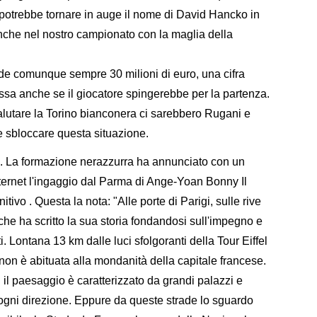
t, potrebbe tornare in auge il nome di David Hancko in
nche nel nostro campionato con la maglia della
de comunque sempre 30 milioni di euro, una cifra
assa anche se il giocatore spingerebbe per la partenza.
salutare la Torino bianconera ci sarebbero Rugani e
 sbloccare questa situazione.
sto. La formazione nerazzurra ha annunciato con un
nternet l'ingaggio dal Parma di Ange-Yoan Bonny Il
itivo . Questa la nota: "Alle porte di Parigi, sulle rive
che ha scritto la sua storia fondandosi sull'impegno e
nti. Lontana 13 km dalle luci sfolgoranti della Tour Eiffel
non è abituata alla mondanità della capitale francese.
 il paesaggio è caratterizzato da grandi palazzi e
 ogni direzione. Eppure da queste strade lo sguardo