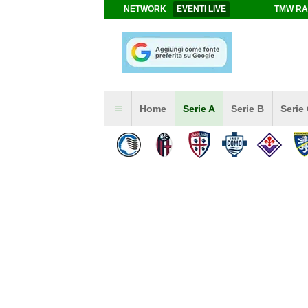
NETWORK
EVENTI LIVE
TMW RA
Home
Serie A
Serie B
Serie