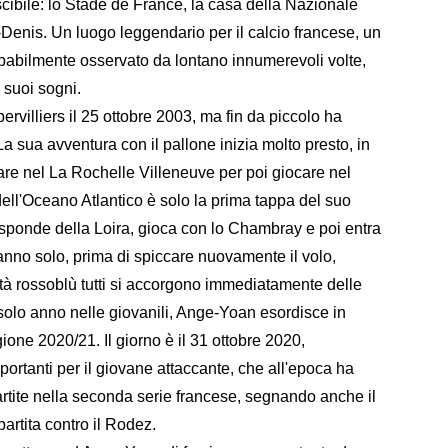
scibile: lo Stade de France, la casa della Nazionale
t-Denis. Un luogo leggendario per il calcio francese, un
abilmente osservato da lontano innumerevoli volte,
i suoi sogni.
ervilliers il 25 ottobre 2003, ma fin da piccolo ha
La sua avventura con il pallone inizia molto presto, in
are nel La Rochelle Villeneuve per poi giocare nel
dell'Oceano Atlantico è solo la prima tappa del suo
 sponde della Loira, gioca con lo Chambray e poi entra
anno solo, prima di spiccare nuovamente il volo,
à rossoblù tutti si accorgono immediatamente delle
solo anno nelle giovanili, Ange-Yoan esordisce in
ione 2020/21. Il giorno è il 31 ottobre 2020,
portanti per il giovane attaccante, che all'epoca ha
artite nella seconda serie francese, segnando anche il
artita contro il Rodez.