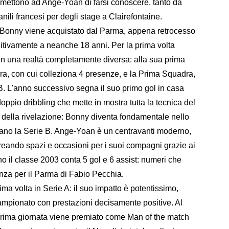
ermettono ad Ange-Yoan di farsi conoscere, tanto da
anili francesi per degli stage a Clairefontaine.
: Bonny viene acquistato dal Parma, appena retrocesso
initivamente a neanche 18 anni. Per la prima volta
 in una realtà completamente diversa: alla sua prima
ra, con cui colleziona 4 presenze, e la Prima Squadra,
. L'anno successivo segna il suo primo gol in casa
oppio dribbling che mette in mostra tutta la tecnica del
 della rivelazione: Bonny diventa fondamentale nello
nano la Serie B. Ange-Yoan è un centravanti moderno,
, creando spazi e occasioni per i suoi compagni grazie ai
no il classe 2003 conta 5 gol e 6 assist: numeri che
anza per il Parma di Fabio Pecchia.
a volta in Serie A: il suo impatto è potentissimo,
ampionato con prestazioni decisamente positive. Al
 prima giornata viene premiato come Man of the match