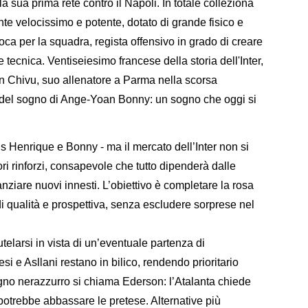
a sua prima rete contro il Napoli. In totale colleziona
nte velocissimo e potente, dotato di grande fisico e
oca per la squadra, regista offensivo in grado di creare
 tecnica. Ventiseiesimo francese della storia dell'Inter,
an Chivu, suo allenatore a Parma nella scorsa
o del sogno di Ange-Yoan Bonny: un sogno che oggi si
is Henrique e Bonny - ma il mercato dell’Inter non si
ori rinforzi, consapevole che tutto dipenderà dalle
anziare nuovi innesti. L’obiettivo è completare la rosa
i qualità e prospettiva, senza escludere sorprese nel
telarsi in vista di un’eventuale partenza di
si e Asllani restano in bilico, rendendo prioritario
sogno nerazzurro si chiama Ederson: l’Atalanta chiede
a potrebbe abbassare le pretese. Alternative più