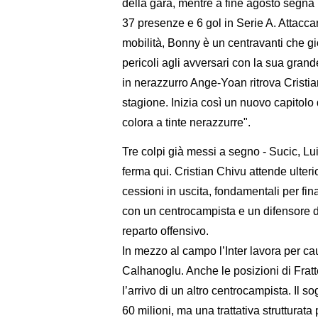
della gara, mentre a fine agosto segna l
37 presenze e 6 gol in Serie A. Attacca
mobilità, Bonny è un centravanti che gi
pericoli agli avversari con la sua grande
in nerazzurro Ange-Yoan ritrova Cristi
stagione. Inizia così un nuovo capitol
colora a tinte nerazzurre".
Tre colpi già messi a segno - Sucic, Lu
ferma qui. Cristian Chivu attende ulteri
cessioni in uscita, fondamentali per fin
con un centrocampista e un difensore d
reparto offensivo.
In mezzo al campo l’Inter lavora per cau
Calhanoglu. Anche le posizioni di Fratte
l’arrivo di un altro centrocampista. Il 
60 milioni, ma una trattativa strutturat