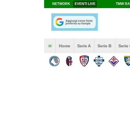
NETWORK
EVENTI LIVE
TMW RA
Home
Serie A
Serie B
Serie