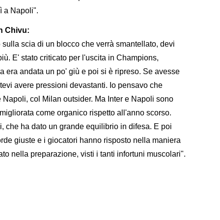
ì a Napoli".
on Chivu:
o sulla scia di un blocco che verrà smantellato, devi
più. E' stato criticato per l'uscita in Champions,
ra era andata un po' giù e poi si è ripreso. Se avesse
evi avere pressioni devastanti. Io pensavo che
e Napoli, col Milan outsider. Ma Inter e Napoli sono
è migliorata come organico rispetto all'anno scorso.
i, che ha dato un grande equilibrio in difesa. E poi
orde giuste e i giocatori hanno risposto nella maniera
to nella preparazione, visti i tanti infortuni muscolari".