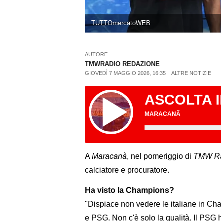
TUTTOmercatoWEB
AUTORE
TMWRADIO REDAZIONE
GIOVEDÌ 7 MAGGIO 2026, 16:35
ALTRE NOTIZIE
ASCOLTA 
MARACANÃ
A
Maracanà
, nel pomeriggio di
TMW R
calciatore e procuratore.
Ha visto la Champions?
"Dispiace non vedere le italiane in Ch
e PSG. Non c'è solo la qualità. Il PSG 