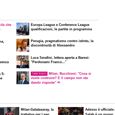
cile che
Europa League e Conference League
m
qualificazioni, le partite in programma
Perugia, pragmatismo contro istinto, la
ma,
discontinuità di Alessandro
Luca Serafini, lettera aperta a Baresi:
 senza
"Perdonami Franco..."
Milan, Bucchioni: "Cosa si
 5:
TMW RADIO
vuole costruire? E il campo non sta
ne
dando risposte"
Milan-Galatasaray, la
Adesso è ufficiale:
trattativa per Leao
Salah è un nuovo