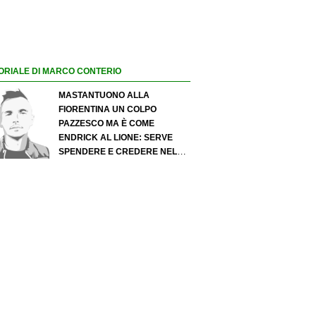
ORIALE DI MARCO CONTERIO
MASTANTUONO ALLA
FIORENTINA UN COLPO
PAZZESCO MA È COME
ENDRICK AL LIONE: SERVE
SPENDERE E CREDERE NELLO
SCOUTING PER I MIGLIORI
TALENTI. GIOVANI ITALIANI:
ATTENZIONE PERCHÉ
QUALCOSA STA CAMBIANDO
DAVVERO