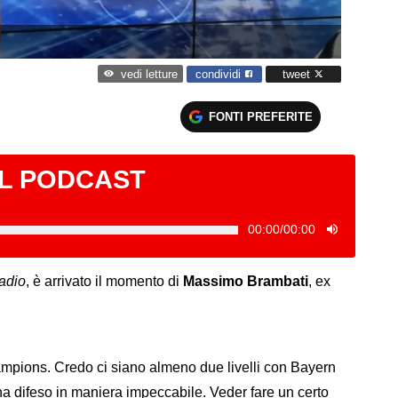
condividi
tweet
vedi letture
FONTI PREFERITE
IL PODCAST
00:00
/
00:00
adio
, è arrivato il momento di
Massimo Brambati
, ex
ampions. Credo ci siano almeno due livelli con Bayern
ha difeso in maniera impeccabile. Veder fare un certo