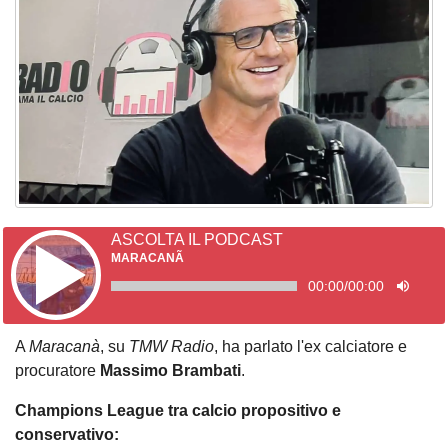
ASCOLTA IL PODCAST
MARACANÃ
00:00
/
00:00
A
Maracanà
, su
TMW Radio
, ha parlato l'ex calciatore e
procuratore
Massimo Brambati
.
Champions League tra calcio propositivo e
conservativo: