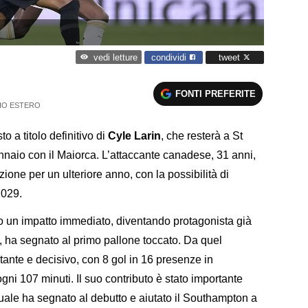
condividi
tweet
vedi letture
FONTI PREFERITE
IO ESTERO
o a titolo definitivo di
Cyle Larin
, che resterà a St
nnaio con il Maiorca. L’attaccante canadese, 31 anni,
ione per un ulteriore anno, con la possibilità di
2029.
to un impatto immediato, diventando protagonista già
d, ha segnato al primo pallone toccato. Da quel
ante e decisivo, con 8 gol in 16 presenze in
i 107 minuti. Il suo contributo è stato importante
ale ha segnato al debutto e aiutato il Southampton a