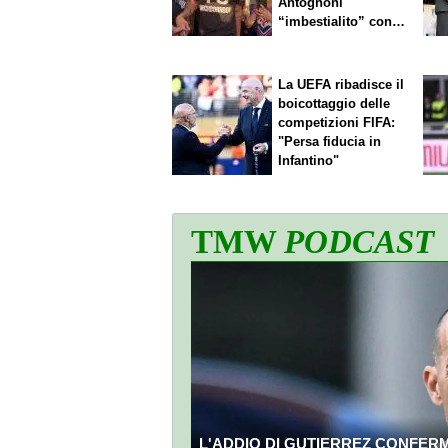
Antognoni
“imbestialito” con
Commisso
La UEFA ribadisce il
boicottaggio delle
competizioni FIFA:
"Persa fiducia in
Infantino"
TMW
PODCAST
L'ADDIO DI GUTIERREZ CONFERMA