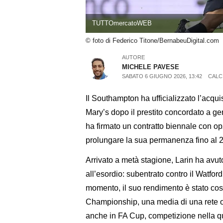
TUTTOmercatoWEB
© foto di Federico Titone/BernabeuDigital.com
AUTORE
MICHELE PAVESE
SABATO 6 GIUGNO 2026, 13:42
CALC
Il Southampton ha ufficializzato l’acquist
Mary’s dopo il prestito concordato a ge
ha firmato un contratto biennale con opz
prolungare la sua permanenza fino al 
Arrivato a metà stagione, Larin ha avu
all’esordio: subentrato contro il Watfor
momento, il suo rendimento è stato cost
Championship, una media di una rete ogn
anche in FA Cup, competizione nella qu