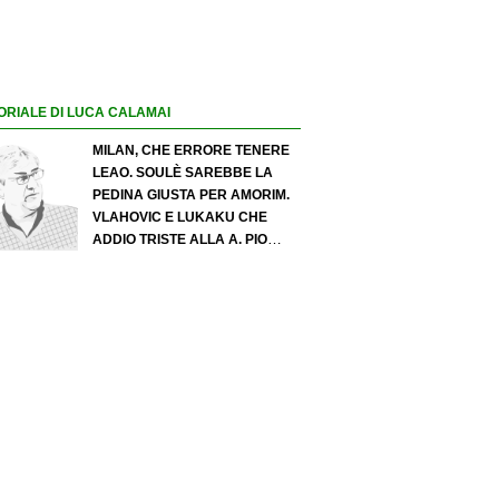
ORIALE DI LUCA CALAMAI
MILAN, CHE ERRORE TENERE
LEAO. SOULÈ SAREBBE LA
PEDINA GIUSTA PER AMORIM.
VLAHOVIC E LUKAKU CHE
ADDIO TRISTE ALLA A. PIO
ESPOSITO PUÒ SPOSTARE IL
VALORE DELL’INTER. COSA
CHIEDO A ZOLA