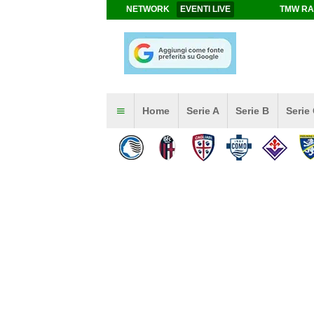
NETWORK
EVENTI LIVE
TMW RA
Home
Serie A
Serie B
Serie