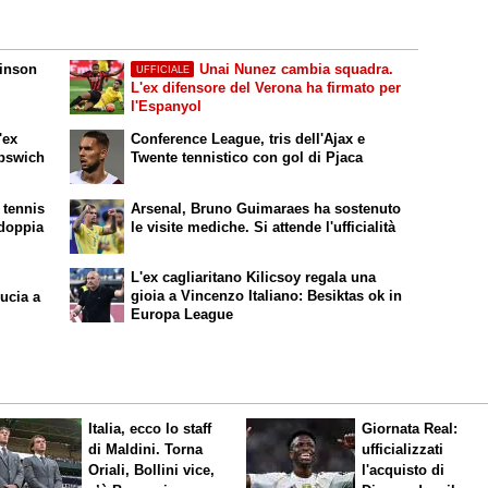
dinson
Unai Nunez cambia squadra.
UFFICIALE
L'ex difensore del Verona ha firmato per
l'Espanyol
'ex
Conference League, tris dell'Ajax e
Ipswich
Twente tennistico con gol di Pjaca
 tennis
Arsenal, Bruno Guimaraes ha sostenuto
 doppia
le visite mediche. Si attende l'ufficialità
L'ex cagliaritano Kilicsoy regala una
gioia a Vincenzo Italiano: Besiktas ok in
ucia a
Europa League
Italia, ecco lo staff
Giornata Real:
di Maldini. Torna
ufficializzati
Oriali, Bollini vice,
l'acquisto di