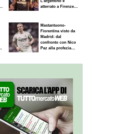
L’argentino è
s.
atterrato a Firenze,
entusiasmo viola
Mastantuono-
Fiorentina visto da
Madrid: dal
confronto con Nico
Paz alla profezia
sulla Serie A