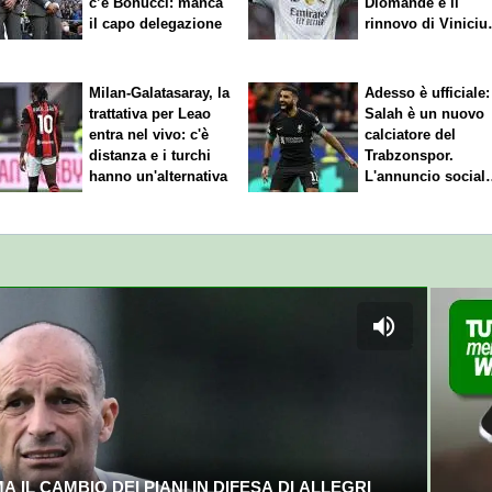
c’è Bonucci: manca
Diomande e il
il capo delegazione
rinnovo di Viniciu
Sfuma Rodri
Milan-Galatasaray, la
Adesso è ufficiale:
trattativa per Leao
Salah è un nuovo
entra nel vivo: c'è
calciatore del
distanza e i turchi
Trabzonspor.
hanno un'alternativa
L'annuncio social
del club
 IL CAMBIO DEI PIANI IN DIFESA DI ALLEGRI