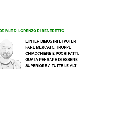
ORIALE DI LORENZO DI BENEDETTO
L'INTER DIMOSTRI DI POTER
FARE MERCATO. TROPPE
CHIACCHIERE E POCHI FATTI:
GUAI A PENSARE DI ESSERE
SUPERIORE A TUTTE LE ALTRE
A PRESCINDERE. JUVE, IL
PORTIERE PUÒ DIVENTARE UN
"PROBLEMA". MILAN-LEAO,
SERVE UNA DECISIONE NETTA