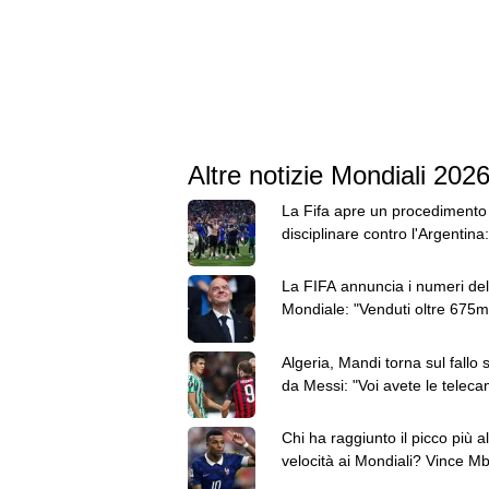
Altre notizie Mondiali 202
La Fifa apre un procedimento
disciplinare contro l'Argentina:
Paredes ha 3 capi d'accusa
La FIFA annuncia i numeri del
Mondiale: "Venduti oltre 675mi
dog e 5,5 milioni di birre"
Algeria, Mandi torna sul fallo 
da Messi: "Voi avete le teleca
io ho sentito il colpo"
Chi ha raggiunto il picco più al
velocità ai Mondiali? Vince M
davanti a Elanga