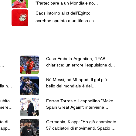
"Partecipare a un Mondiale non
può più essere il traguardo
Caos intorno al ct dell'Egitto:
finale"
avrebbe sputato a un tifoso che
esponeva una bandiera
israeliana
6
Caso Embolo-Argentina, l'IFAB
chiarisce: un errore l'espulsione del
giocatore svizzero
Né Messi, né Mbappé. Il gol più
la hot
bello del mondiale è del
capoverdiano Cabral
subito
Ferran Torres e il cappellino "Make
mere,
Spain Great Again": interviene
anche Donald Trump
to di
Germania, Klopp: "Ho già esaminato
bappé
57 calciatori di movimenti. Spazio ai
giovani"