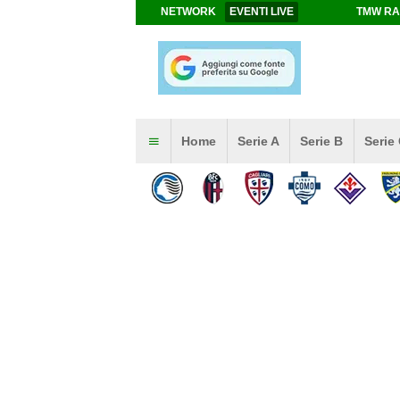
NETWORK
EVENTI LIVE
TMW RA
Home
Serie A
Serie B
Serie