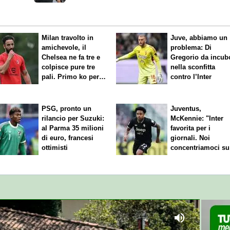
Milan travolto in
Juve, abbiamo un
amichevole, il
problema: Di
Chelsea ne fa tre e
Gregorio da incub
colpisce pure tre
nella sconfitta
pali. Primo ko per
contro l’Inter
Amorim
PSG, pronto un
Juventus,
rilancio per Suzuki:
McKennie: "Inter
al Parma 35 milioni
favorita per i
di euro, francesi
giornali. Noi
ottimisti
concentriamoci su
nostro gioco"