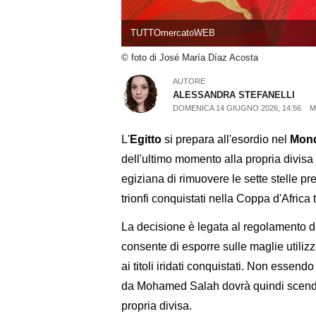
TUTTOmercatoWEB
© foto di José María Díaz Acosta
AUTORE
ALESSANDRA STEFANELLI
DOMENICA 14 GIUGNO 2026, 14:56
M
L'
Egitto
si prepara all'esordio nel
Mond
dell'ultimo momento alla propria divisa 
egiziana di rimuovere le sette stelle p
trionfi conquistati nella Coppa d'Africa t
La decisione è legata al regolamento 
consente di esporre sulle maglie utilizz
ai titoli iridati conquistati. Non esse
da Mohamed Salah dovrà quindi scende
propria divisa.