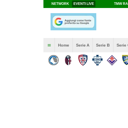
NETWORK
EVENTI LIVE
TMW RA
Home
Serie A
Serie B
Serie