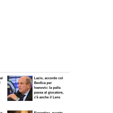
al
Lazio, accordo col
l
Benfica per
Ivanovic: la palla
a
passa al giocatore,
c'è anche il Lens
io
Fiorentina, quanto