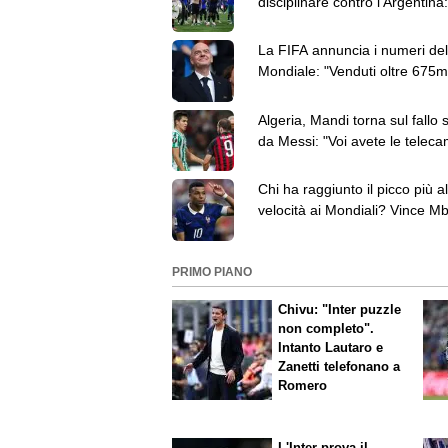
disciplinare contro l'Argentina:
Paredes ha 3 capi d'accusa
La FIFA annuncia i numeri del
Mondiale: "Venduti oltre 675mi
dog e 5,5 milioni di birre"
Algeria, Mandi torna sul fallo 
da Messi: "Voi avete le teleca
io ho sentito il colpo"
Chi ha raggiunto il picco più al
velocità ai Mondiali? Vince M
davanti a Elanga
PRIMO PIANO
Chivu: "Inter puzzle
non completo".
Intanto Lautaro e
Zanetti telefonano a
Romero
L'Inter prova il