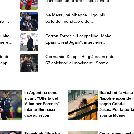
chiarisce: un errore l'espulsione del
giocatore svizzero
Né Messi, né Mbappé. Il gol più
la hot
bello del mondiale è del
capoverdiano Cabral
subito
Ferran Torres e il cappellino "Make
mere,
Spain Great Again": interviene
anche Donald Trump
to di
Germania, Klopp: "Ho già esaminato
bappé
57 calciatori di movimenti. Spazio ai
giovani"
In Argentina sono
Branchini fa visita 
sicuri: "Offerta del
Napoli e accende i
Milan per Paredes".
sogno Gabriel
Intanto Bennacer
Jesus. Per la port
dice
au revoir
spunta Musso
Branchini: "Non ho
Ceuta, dove il calc