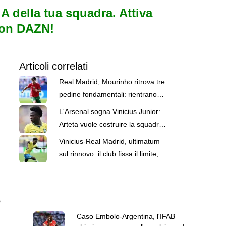
e A della tua squadra. Attiva
con DAZN!
Articoli correlati
Real Madrid, Mourinho ritrova tre
pedine fondamentali: rientrano
Vinicius, Silva e Diaz
L'Arsenal sogna Vinicius Junior:
Arteta vuole costruire la squadra
attorno al brasiliano
Vinicius-Real Madrid, ultimatum
sul rinnovo: il club fissa il limite,
ora tocca al brasiliano
6
Caso Embolo-Argentina, l'IFAB