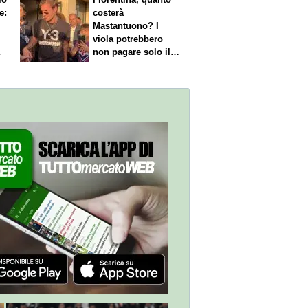
e:
costerà
Mastantuono? I
viola potrebbero
a
non pagare solo il
60% dello stipendio