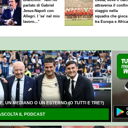
parlato di Gabriel
attraversa il confin
Jesus-Napoli con
viaggio nella
Allegri. I 'se' nel mio
squadra che gioca
lavoro..."
tra Europa e Afric
, UN MEDIANO O UN ESTERNO (O TUTTI E TRE?)
SCOLTA IL PODCAST