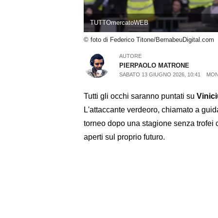
TUTTOmercatoWEB
© foto di Federico Titone/BernabeuDigital.com
AUTORE
PIERPAOLO MATRONE
SABATO 13 GIUGNO 2026, 10:41
MON
Tutti gli occhi saranno puntati su
Vinic
L'attaccante verdeoro, chiamato a guida
torneo dopo una stagione senza trofei c
aperti sul proprio futuro.