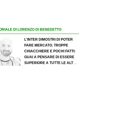
ORIALE DI LORENZO DI BENEDETTO
L'INTER DIMOSTRI DI POTER
FARE MERCATO. TROPPE
CHIACCHIERE E POCHI FATTI:
GUAI A PENSARE DI ESSERE
SUPERIORE A TUTTE LE ALTRE
A PRESCINDERE. JUVE, IL
PORTIERE PUÒ DIVENTARE UN
"PROBLEMA". MILAN-LEAO,
SERVE UNA DECISIONE NETTA