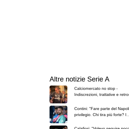
Altre notizie Serie A
Calciomercato no stop -
Indiscrezioni, trattative e retr
del 7 agosto
Contini: "Fare parte del Napol
privilegio. Chi tira più forte? I
brasiliani"
Calafiori: "Volevo seguire poco