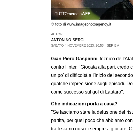
TUTTOmercatoWEB
© foto di www.imagephotoagency.it
AUTORE
ANTONINO SERGI
SABATO 4 NOVEMBRE 2023, 20:53
SERIE A
Gian Piero Gasperini
, tecnico dell'At
contro l'Inter. "Giocata alla pari, cred
un po' di difficoltà all'inizio del sec
qualche imprecisione sugli episodi. Dob
come successo sul gol di Lautaro".
Che indicazioni porta a casa?
"Se lasciamo stare la delusione del ri
partita, per quel poco che abbiamo con
tratti siamo riusciti sempre a giocare. 