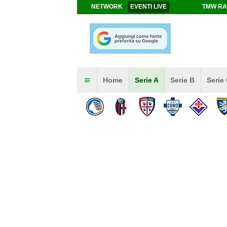
NETWORK
EVENTI LIVE
TMW RA
Home
Serie A
Serie B
Serie