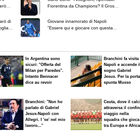
però
Fiorentina da Champions? Il Grosso
viene ora"
arò di
Giovane innamorato di Napoli:
oglia a
"Essere qui e giocare con questa
maglia è un sogno"
In Argentina sono
Branchini fa visita 
sicuri: "Offerta del
Napoli e accende i
Milan per Paredes".
sogno Gabriel
Intanto Bennacer
Jesus. Per la port
dice
au revoir
spunta Musso
Branchini: "Non ho
Ceuta, dove il calc
parlato di Gabriel
attraversa il confin
Jesus-Napoli con
viaggio nella
Allegri. I 'se' nel mio
squadra che gioca
lavoro..."
tra Europa e Afric