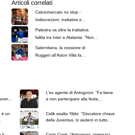
Articoli correlati
Calciomercato no stop -
Indiscrezioni, trattative e
retroscena del 7 agosto
Palestra va oltre la trattativa
fallita tra Inter e Atalanta: "Non
voglio pensare al passato"
Salernitana, la cessione di
Ruggeri all'Aston Villa fa
sorridere le casse
L'ex agente di Antognoni: "Fa bene
oscena
a non partecipare alla festa,
Commisso ci vada a cena"
i è un
Celik esalta Yildiz: "Giocatore chiave
della Juventus, lo aiuterò in tutto
quello che posso"
 il
Carlo Conti: "Antognoni, ripensaci.