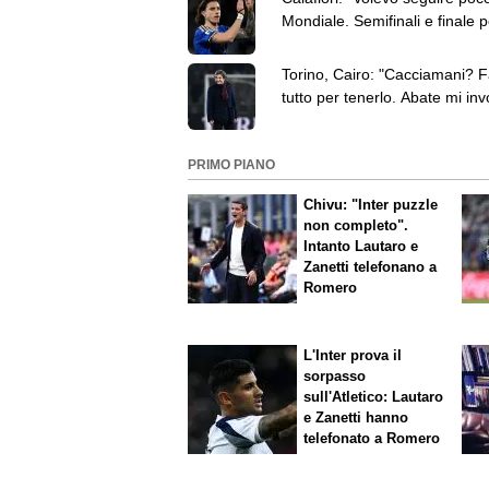
Mondiale. Semifinali e finale 
non potevo perdermele"
Torino, Cairo: "Cacciamani? F
tutto per tenerlo. Abate mi inv
prendergli giocatori"
PRIMO PIANO
Chivu: "Inter puzzle
non completo".
Intanto Lautaro e
Zanetti telefonano a
Romero
L'Inter prova il
sorpasso
sull'Atletico: Lautaro
e Zanetti hanno
telefonato a Romero