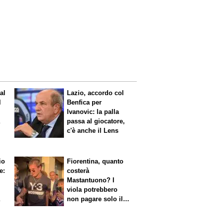
al
Lazio, accordo col
l
Benfica per
Ivanovic: la palla
a
passa al giocatore,
c'è anche il Lens
io
Fiorentina, quanto
e:
costerà
Mastantuono? I
viola potrebbero
a
non pagare solo il
60% dello stipendio