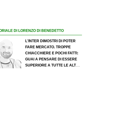
ORIALE DI LORENZO DI BENEDETTO
L'INTER DIMOSTRI DI POTER
FARE MERCATO. TROPPE
CHIACCHIERE E POCHI FATTI:
GUAI A PENSARE DI ESSERE
SUPERIORE A TUTTE LE ALTRE
A PRESCINDERE. JUVE, IL
PORTIERE PUÒ DIVENTARE UN
"PROBLEMA". MILAN-LEAO,
SERVE UNA DECISIONE NETTA