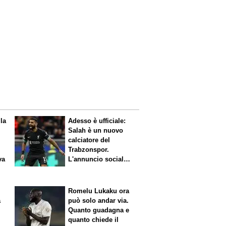
 la
Adesso è ufficiale:
Salah è un nuovo
calciatore del
Trabzonspor.
va
L'annuncio social
del club
Romelu Lukaku ora
a
può solo andar via.
Quanto guadagna e
quanto chiede il