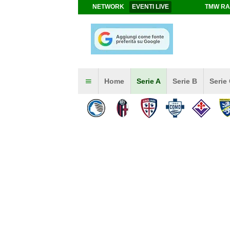
NETWORK
EVENTI LIVE
TMW RA
Home
Serie A
Serie B
Serie