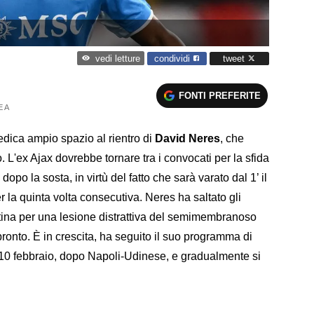
condividi
tweet
vedi letture
FONTI PREFERITE
E A
edica ampio spazio al rientro di
David Neres
, che
L'ex Ajax dovrebbe tornare tra i convocati per la sfida
po la sosta, in virtù del fatto che sarà varato dal 1’ il
la quinta volta consecutiva. Neres ha saltato gli
ntina per una lesione distrattiva del semimembranoso
pronto. È in crescita, ha seguito il suo programma di
l 10 febbraio, dopo Napoli-Udinese, e gradualmente si