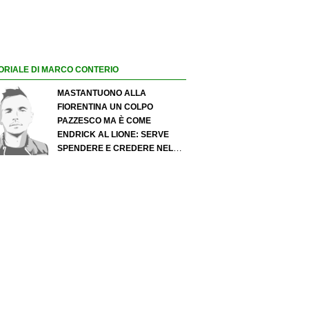
ORIALE DI MARCO CONTERIO
MASTANTUONO ALLA
FIORENTINA UN COLPO
PAZZESCO MA È COME
ENDRICK AL LIONE: SERVE
SPENDERE E CREDERE NELLO
SCOUTING PER I MIGLIORI
TALENTI. GIOVANI ITALIANI:
ATTENZIONE PERCHÉ
QUALCOSA STA CAMBIANDO
DAVVERO