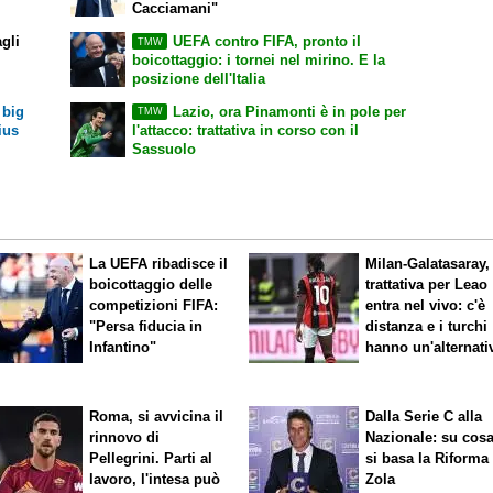
Cacciamani"
agli
UEFA contro FIFA, pronto il
TMW
boicottaggio: i tornei nel mirino. E la
posizione dell'Italia
 big
Lazio, ora Pinamonti è in pole per
TMW
ius
l'attacco: trattativa in corso con il
Sassuolo
La UEFA ribadisce il
Milan-Galatasaray,
boicottaggio delle
trattativa per Leao
competizioni FIFA:
entra nel vivo: c'è
"Persa fiducia in
distanza e i turchi
Infantino"
hanno un'alternati
Roma, si avvicina il
Dalla Serie C alla
rinnovo di
Nazionale: su cos
Pellegrini. Parti al
si basa la Riforma
lavoro, l'intesa può
Zola