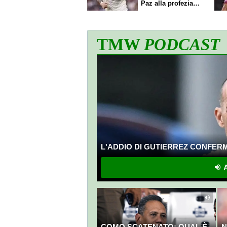
Paz alla profezia
sulla Serie A
TMW
PODCAST
L'ADDIO DI GUTIERREZ CONFERMA
A
COMO SCATENATO: QUAL È
N