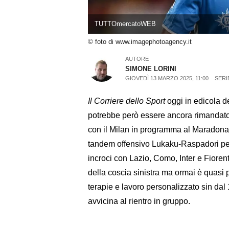
TUTTOmercatoWEB
© foto di www.imagephotoagency.it
AUTORE
SIMONE LORINI
GIOVEDÌ 13 MARZO 2025, 11:00
SERI
Il Corriere dello Sport
oggi in edicola d
potrebbe però essere ancora rimandato. 
con il Milan in programma al Maradona do
tandem offensivo Lukaku-Raspadori per 
incroci con Lazio, Como, Inter e Fiore
della coscia sinistra ma ormai è quasi 
terapie e lavoro personalizzato sin da
avvicina al rientro in gruppo.