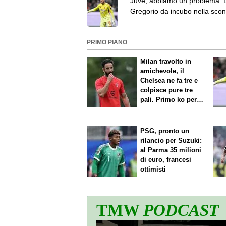
Juve, abbiamo un problema: 
Gregorio da incubo nella sconf
contro l’Inter
PRIMO PIANO
Milan travolto in
amichevole, il
Chelsea ne fa tre e
colpisce pure tre
pali. Primo ko per
Amorim
PSG, pronto un
rilancio per Suzuki:
al Parma 35 milioni
di euro, francesi
ottimisti
TMW
PODCAST