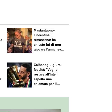
Mastantuono-
Fiorentina, il
retroscena: ha
chiesto lui di non
giocare l'amichevole
di sabato
Calhanoglu giura
fedeltà: "Voglio
restare all'Inter,
e
aspetto una
chiamata per il
rinnovo"