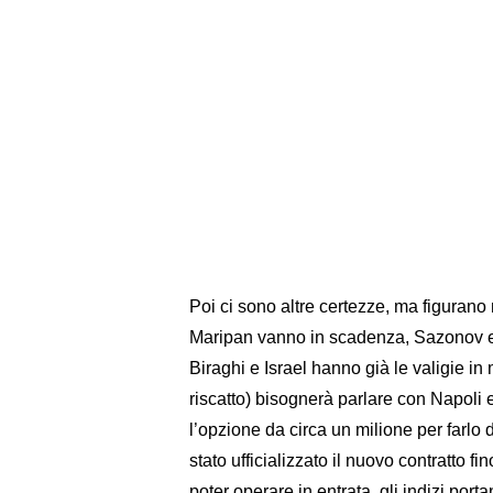
Poi ci sono altre certezze, ma figurano 
Maripan vanno in scadenza, Sazonov e
Biraghi e Israel hanno già le valigie in 
riscatto) bisognerà parlare con Napoli e
l’opzione da circa un milione per farlo 
stato ufficializzato il nuovo contratto fi
poter operare in entrata, gli indizi port