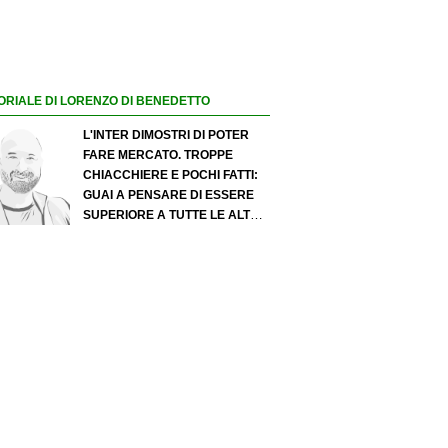
ORIALE DI LORENZO DI BENEDETTO
L'INTER DIMOSTRI DI POTER
FARE MERCATO. TROPPE
CHIACCHIERE E POCHI FATTI:
GUAI A PENSARE DI ESSERE
SUPERIORE A TUTTE LE ALTRE
A PRESCINDERE. JUVE, IL
PORTIERE PUÒ DIVENTARE UN
"PROBLEMA". MILAN-LEAO,
SERVE UNA DECISIONE NETTA