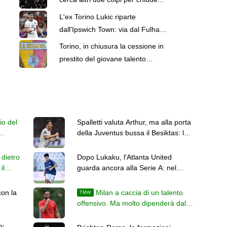
il suo mercato
L'ex Torino Lukic riparte
dall'Ipswich Town: via dal Fulham
dopo 3 stagioni e mezza
Torino, in chiusura la cessione in
prestito del giovane talento
Acquah al Catanzaro
io del
Spalletti valuta Arthur, ma alla porta
della Juventus bussa il Besiktas: lo
vuole Italiano
dietro
Dopo Lukaku, l'Atlanta United
il
guarda ancora alla Serie A: nel
mirino c'è Morata del Como
con la
Milan a caccia di un talento
TMW
offensivo. Ma molto dipenderà dal
futuro di Leao