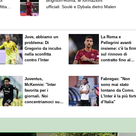
Di
Brighton-Roma, le formazioni
itta
ufficiali: Soulé e Dybala dietro Malen
Juve, abbiamo un
La Roma e
problema: Di
Pellegrini avanti
Gregorio da incubo
insieme: c'è la firma
nella sconfitta
sul rinnovo di
contro l’Inter
contratto fino al
2027
Juventus,
Fabregas: "Non
McKennie: "Inter
sono mai stato
favorita per i
lontano da Como.
giornali. Noi
L’Inter è la più fort
concentriamoci sul
d’Italia"
nostro gioco"