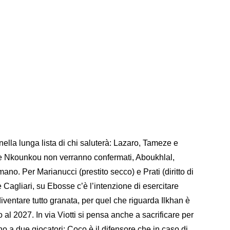
nella lunga lista di chi saluterà: Lazaro, Tameze e
 Nkounkou non verranno confermati, Aboukhlal,
mano. Per Marianucci (prestito secco) e Prati (diritto di
 Cagliari, su Ebosse c’è l’intenzione di esercitare
diventare tutto granata, per quel che riguarda Ilkhan è
no al 2027. In via Viotti si pensa anche a sacrificare per
ano a due giocatori: Coco è il difensore che in caso di