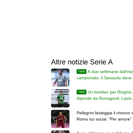
Altre notizie Serie A
A due settimane dall'iniz
TMW
campionato, il Sassuolo deve
acquistare la difesa titolare
Un bomber per Ringhio, 
TMW
dipende da Romagnoli: Lazio, 
punto in vista del via
Pellegrini festeggia il rinnovo 
Roma sui social: "Per amore"