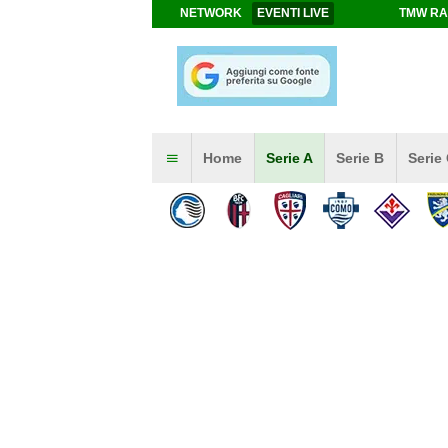
NETWORK
EVENTI LIVE
TMW RA
Home
Serie A
Serie B
Serie