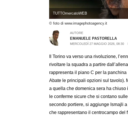
TUTTOmercatoWEB
© foto di www.imagephotoagency.it
AUTORE
EMANUELE PASTORELLA
MERCOLEDÌ 27 MAGGIO 2026, 08:30
Il Torino va verso una rivoluzione, l’en
rivoltare la squadra a partire dall’al
rappresenta il piano C per la panchina 
Abate le principali opzioni sul tavolo)
a quella che domenica sera ha chiuso il
le conferme sicure che si contano sull
secondo portiere, si aggiunge Ismajli a 
che rappresentano il centrocampo del f