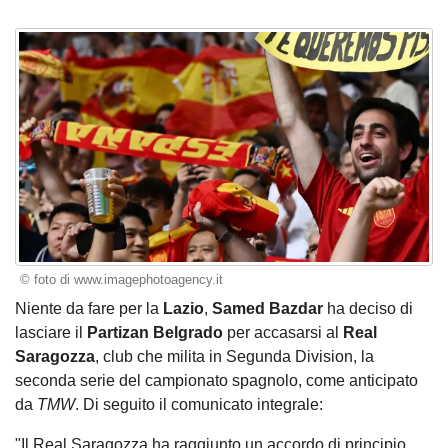
© foto di www.imagephotoagency.it
Niente da fare per la
Lazio
,
Samed Bazdar
ha deciso di
lasciare il
Partizan Belgrado
per accasarsi al
Real
Saragozza
, club che milita in Segunda Division, la
seconda serie del campionato spagnolo, come anticipato
da
TMW
. Di seguito il comunicato integrale:
"Il Real Saragozza ha raggiunto un accordo di principio