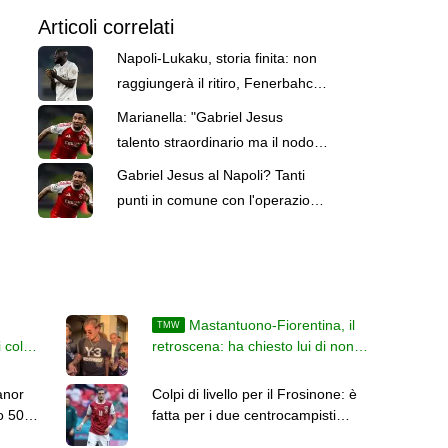
Articoli correlati
Napoli-Lukaku, storia finita: non
raggiungerà il ritiro, Fenerbahce
in pressing
Marianella: "Gabriel Jesus
talento straordinario ma il nodo
principale è la sua tenuta fisica"
Gabriel Jesus al Napoli? Tanti
punti in comune con l'operazione
che portò Lukaku
Mastantuono-Fiorentina, il
TMW
 colpi
retroscena: ha chiesto lui di non
giocare l'amichevole di sabato
anor
Colpi di livello per il Frosinone: è
o 50
fatta per i due centrocampisti
Grillitsch e Schmid