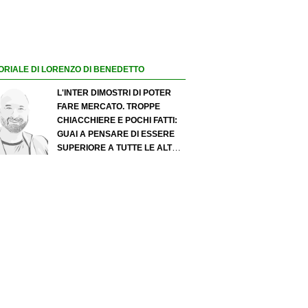
ORIALE DI LORENZO DI BENEDETTO
L'INTER DIMOSTRI DI POTER
FARE MERCATO. TROPPE
CHIACCHIERE E POCHI FATTI:
GUAI A PENSARE DI ESSERE
SUPERIORE A TUTTE LE ALTRE
A PRESCINDERE. JUVE, IL
PORTIERE PUÒ DIVENTARE UN
"PROBLEMA". MILAN-LEAO,
SERVE UNA DECISIONE NETTA