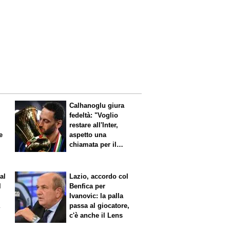
Calhanoglu giura
fedeltà: "Voglio
restare all'Inter,
e
aspetto una
chiamata per il
rinnovo"
al
Lazio, accordo col
l
Benfica per
Ivanovic: la palla
a
passa al giocatore,
c'è anche il Lens