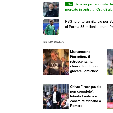
Venezia protagonista de
TMW
mercato in entrata. Ora gli ult
colpi prima dell'inizio del cam
PSG, pronto un rilancio per Su
al Parma 35 milioni di euro, fr
ottimisti
PRIMO PIANO
Mastantuono-
Fiorentina, il
retroscena: ha
chiesto lui di non
giocare l'amichevole
di sabato
Chivu: "Inter puzzle
non completo".
Intanto Lautaro e
Zanetti telefonano a
Romero