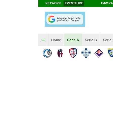
NETWORK
EVENTI LIVE
TMW RA
Home
Serie A
Serie B
Serie