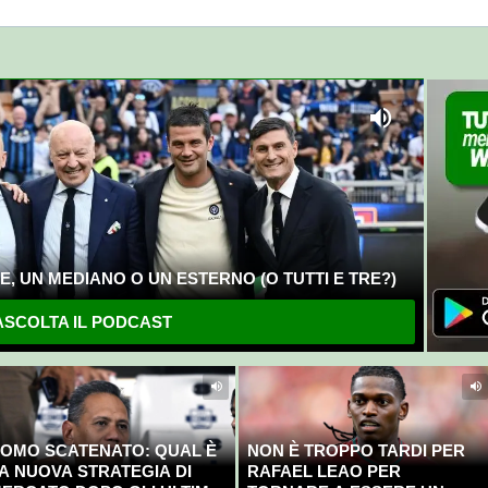
, UN MEDIANO O UN ESTERNO (O TUTTI E TRE?)
SCOLTA IL PODCAST
OMO SCATENATO: QUAL È
NON È TROPPO TARDI PER
A NUOVA STRATEGIA DI
RAFAEL LEAO PER