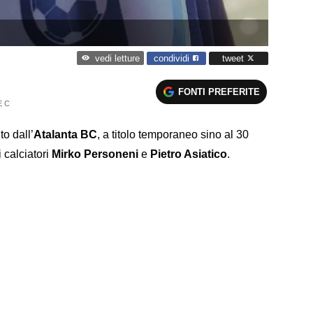
condividi
tweet
vedi letture
FONTI PREFERITE
E C
o dall’
Atalanta BC
, a titolo temporaneo sino al 30
 calciatori
Mirko Personeni
e
Pietro Asiatico
.