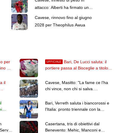
attacco: Alberti ha firmato un
biennale
Cavese, rinnovo fino al giugno
2028 per Theophilus Awua
do per
Bari, De Lucci saluta: il
UFFICIALE
ino al
portiere passa al Bisceglie a titolo
definitivo. La nota
a il
Cavese, Masitto: "La fame ce l’ha
chi vince, non chi si salva.
Dobbiamo alzare l’asticella"
l
Bari, Verreth saluta i biancorossi e
ei
l'Italia: pronto triennale con la
Dinamo Bucarest
n
Casertana, tris di obiettivi dal
 Serve
Benevento: Mehic, Manconi e