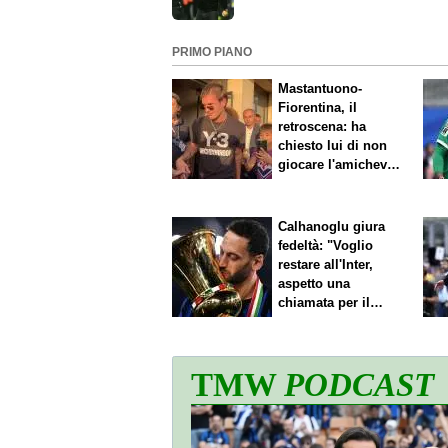
chiarezza"
PRIMO PIANO
Mastantuono-
Fiorentina, il
retroscena: ha
chiesto lui di non
giocare l'amichevole
di sabato
Calhanoglu giura
fedeltà: "Voglio
restare all'Inter,
aspetto una
chiamata per il
rinnovo"
TMW
PODCAST