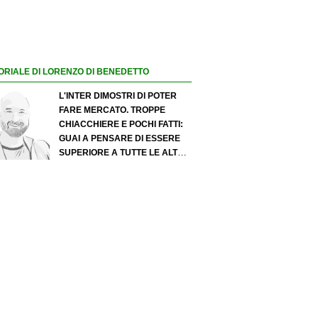
ORIALE DI LORENZO DI BENEDETTO
L'INTER DIMOSTRI DI POTER
FARE MERCATO. TROPPE
CHIACCHIERE E POCHI FATTI:
GUAI A PENSARE DI ESSERE
SUPERIORE A TUTTE LE ALTRE
A PRESCINDERE. JUVE, IL
PORTIERE PUÒ DIVENTARE UN
"PROBLEMA". MILAN-LEAO,
SERVE UNA DECISIONE NETTA