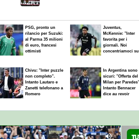
Carfora
PSG, pronto un
Juventus,
rilancio per Suzuki:
McKennie: "Inter
al Parma 35 milioni
favorita per i
di euro, francesi
giornali. Noi
ottimisti
concentriamoci su
nostro gioco"
Chivu: "Inter puzzle
In Argentina sono
non completo".
sicuri: "Offerta del
Intanto Lautaro e
Milan per Paredes"
Zanetti telefonano a
Intanto Bennacer
Romero
dice
au revoir