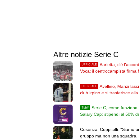
Altre notizie Serie C
Barletta, c'è l'accor
UFFICIALE
Voca: il centrocampista firma f
2028. L'annuncio
Avellino, Manzi lasci
UFFICIALE
club irpino e si trasferisce alla
Scafatese
Serie C, come funziona i
TMW
Salary Cap: stipendi al 50% d
ricavi, poi al 45%
Cosenza, Coppitelli: "Siamo u
gruppo ma non una squadra.