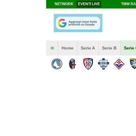
NETWORK
EVENTI LIVE
TMW RA
Home
Serie A
Serie B
Serie