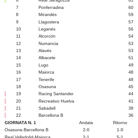
6
Real Saragozza
61
7
Ponferradina
60
8
Mirandés
59
9
Llagostera
57
10
Leganés
56
11
Alcorcón
54
12
Numancia
53
13
Alavés
53
14
Albacete
51
15
Lugo
49
16
Maiorca
48
17
Tenerife
48
18
Osasuna
45
19
Racing Santander
44
20
Recreativo Huelva
41
21
Sabadell
38
22
Barcellona B
36
GIORNATA N. 1
Andata
Ritorno
Osasuna-Barcellona B
2-0
1-0
Real Valladolid-Maiorca
2-1
5-1