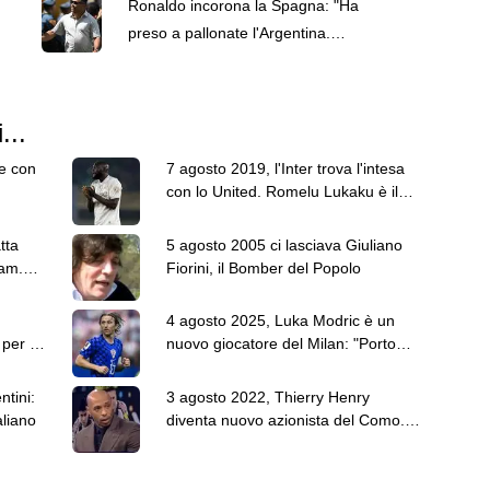
Ronaldo incorona la Spagna: "Ha
preso a pallonate l'Argentina.
Rodri da Pallone d'Oro"
...
re con
7 agosto 2019, l'Inter trova l'intesa
con lo United. Romelu Lukaku è il
nuovo attaccante di Conte
tta
5 agosto 2005 ci lasciava Giuliano
ham.
Fiorini, il Bomber del Popolo
4 agosto 2025, Luka Modric è un
per lo
nuovo giocatore del Milan: "Porto
esperienza"
ntini:
3 agosto 2022, Thierry Henry
aliano
diventa nuovo azionista del Como.
Grazie a Fabregas