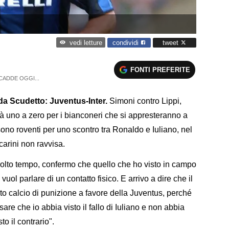
condividi
tweet
vedi letture
FONTI PREFERITE
CADDE OGGI...
fida Scudetto: Juventus-Inter.
Simoni contro Lippi,
à uno a zero per i bianconeri che si appresteranno a
sono roventi per uno scontro tra Ronaldo e Iuliano, nel
arini non ravvisa.
lto tempo, confermo che quello che ho visto in campo
vuol parlare di un contatto fisico. E arrivo a dire che il
ato calcio di punizione a favore della Juventus, perché
nsare che io abbia visto il fallo di Iuliano e non abbia
o il contrario".