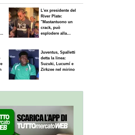
L'ex presidente del
River Plate:
"Mastantuono un
crack, può
i
esplodere alla
Fiorentina"
Juventus, Spalletti
è
detta la linea:
re
Suzuki, Lucumí e
n
Zirkzee nel mirino