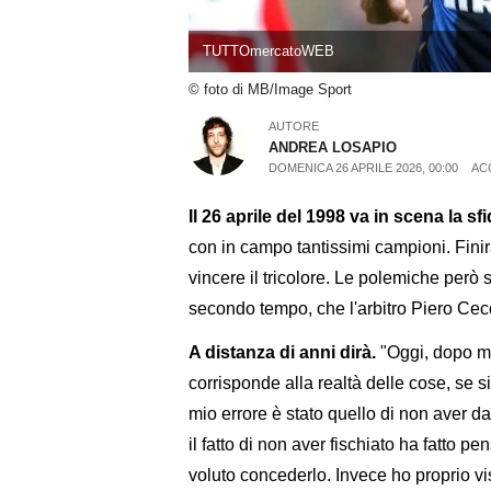
TUTTOmercatoWEB
© foto di MB/Image Sport
AUTORE
ANDREA LOSAPIO
DOMENICA 26 APRILE 2026, 00:00
AC
Il 26 aprile del 1998 va in scena la s
con in campo tantissimi campioni. Finir
vincere il tricolore. Le polemiche però 
secondo tempo, che l'arbitro Piero Cecc
A distanza di anni dirà.
"Oggi, dopo mo
corrisponde alla realtà delle cose, se si 
mio errore è stato quello di non aver d
il fatto di non aver fischiato ha fatto pe
voluto concederlo. Invece ho proprio vist