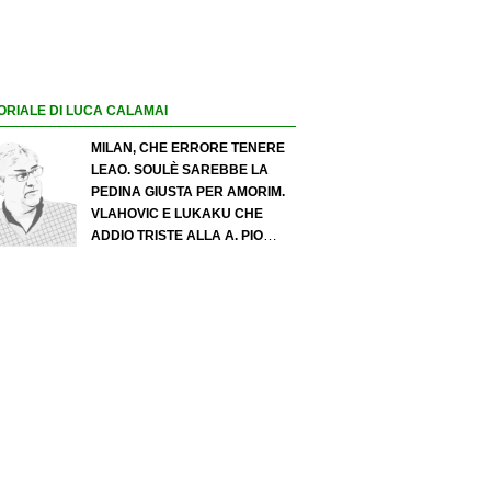
ORIALE DI LUCA CALAMAI
MILAN, CHE ERRORE TENERE
LEAO. SOULÈ SAREBBE LA
PEDINA GIUSTA PER AMORIM.
VLAHOVIC E LUKAKU CHE
ADDIO TRISTE ALLA A. PIO
ESPOSITO PUÒ SPOSTARE IL
VALORE DELL’INTER. COSA
CHIEDO A ZOLA