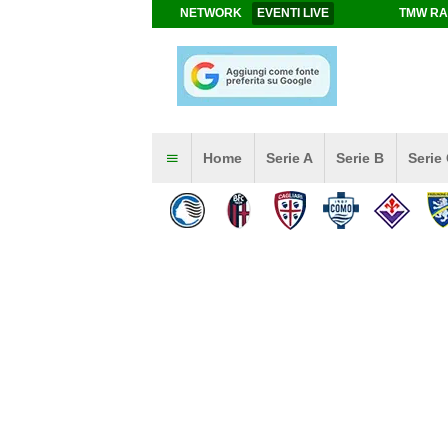
NETWORK
EVENTI LIVE
TMW RA
Home
Serie A
Serie B
Serie