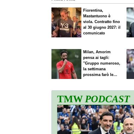
Fiorentina,
Mastantuono è
viola. Contratto fino
al 30 giugno 2027: il
comunicato
Milan, Amorim
pensa ai tagli:
"Gruppo numeroso,
la settimana
prossima farò le
scelte"
TMW
PODCAST