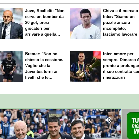
Juve, Spalletti: "Non
Chivu e il mercato
serve un bomber da
Inter: "Siamo un
20 gol, presi
puzzle ancora
giocatori per
incompleto,
arrivare a quella
lasciamo lavorare 
cifra"
nostri direttori"
Bremer: "Non ho
Inter, amore per
chiesto la cessione.
sempre. Dimarco 
Voglio che la
pronto a prolunga
Juventus torni ai
il suo contratto co
livelli che le
i nerazzurri
competono"