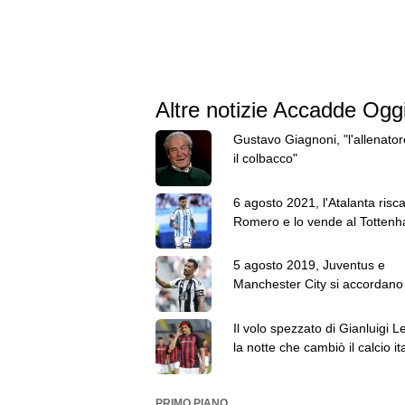
Altre notizie Accadde Oggi
Gustavo Giagnoni, "l'allenato
il colbacco"
6 agosto 2021, l'Atalanta risca
Romero e lo vende al Totten
Minusvalenza per la Juve
5 agosto 2019, Juventus e
Manchester City si accordano 
scambio Cancelo-Danilo
Il volo spezzato di Gianluigi Le
la notte che cambiò il calcio it
PRIMO PIANO