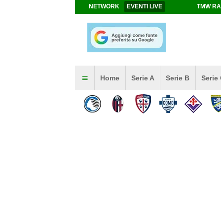
NETWORK
EVENTI LIVE
TMW RA
Home
Serie A
Serie B
Serie