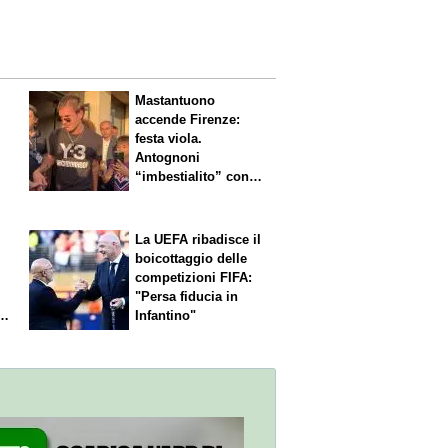
Mastantuono
accende Firenze:
festa viola.
Antognoni
“imbestialito” con
Commisso
La UEFA ribadisce il
boicottaggio delle
competizioni FIFA:
"Persa fiducia in
,
Infantino"