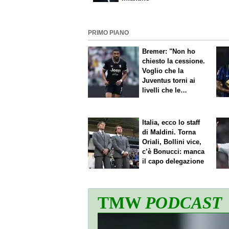
PRIMO PIANO
Bremer: "Non ho
chiesto la cessione.
Voglio che la
Juventus torni ai
livelli che le
competono"
Italia, ecco lo staff
di Maldini. Torna
Oriali, Bollini vice,
c’è Bonucci: manca
il capo delegazione
TMW
PODCAST