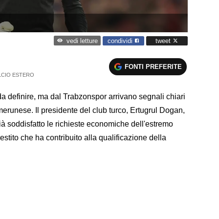
condividi
tweet
vedi letture
FONTI PREFERITE
LCIO ESTERO
da definire, ma dal Trabzonspor arrivano segnali chiari
camerunese. Il presidente del club turco, Ertugrul Dogan,
già soddisfatto le richieste economiche dell'estremo
stito che ha contribuito alla qualificazione della