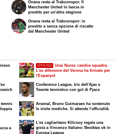
Onana resta al Trabzonspor. Il
Manchester United lo lascia in
prestito per un'altra stagione
Onana resta al Trabzonspor: in
prestito e senza opzione di riscatto
dal Manchester United
dinson
Unai Nunez cambia squadra.
UFFICIALE
L'ex difensore del Verona ha firmato per
l'Espanyol
'ex
Conference League, tris dell'Ajax e
Ipswich
Twente tennistico con gol di Pjaca
 tennis
Arsenal, Bruno Guimaraes ha sostenuto
 doppia
le visite mediche. Si attende l'ufficialità
L'ex cagliaritano Kilicsoy regala una
gioia a Vincenzo Italiano: Besiktas ok in
ucia a
Europa League