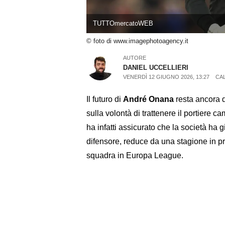
TUTTOmercatoWEB
© foto di www.imagephotoagency.it
AUTORE
DANIEL UCCELLIERI
VENERDÌ 12 GIUGNO 2026, 13:27
CA
Il futuro di
André Onana
resta ancora 
sulla volontà di trattenere il portiere 
ha infatti assicurato che la società ha 
difensore, reduce da una stagione in pre
squadra in Europa League.