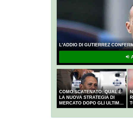
L'ADDIO DI GUTIERREZ CONFERMA
A
COMO SCATENATO: QUAL È
N
LA NUOVA STRATEGIA DI
R
MERCATO DOPO GLI ULTIMI
T
COLPI?
C