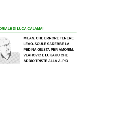
ORIALE DI LUCA CALAMAI
MILAN, CHE ERRORE TENERE
LEAO. SOULÈ SAREBBE LA
PEDINA GIUSTA PER AMORIM.
VLAHOVIC E LUKAKU CHE
ADDIO TRISTE ALLA A. PIO
ESPOSITO PUÒ SPOSTARE IL
VALORE DELL’INTER. COSA
CHIEDO A ZOLA