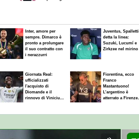
Inter, amore per
Juventus, Spalletti
sempre. Dimarco è
detta la linea:
pronto a prolungare
Suzuki, Lucumí e
il suo contratto con
Zirkzee nel mirino
i nerazzurri
Giornata Real:
Fiorentina, ecco
ufficializzati
Franco
l'acquisto di
Mastantuono!
Diomande e il
L’argentino è
rinnovo di Vinicius.
atterrato a Firenze
Sfuma Rodri
entusiasmo viola