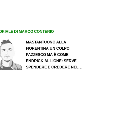
ORIALE DI MARCO CONTERIO
MASTANTUONO ALLA
FIORENTINA UN COLPO
PAZZESCO MA È COME
ENDRICK AL LIONE: SERVE
SPENDERE E CREDERE NELLO
SCOUTING PER I MIGLIORI
TALENTI. GIOVANI ITALIANI:
ATTENZIONE PERCHÉ
QUALCOSA STA CAMBIANDO
DAVVERO