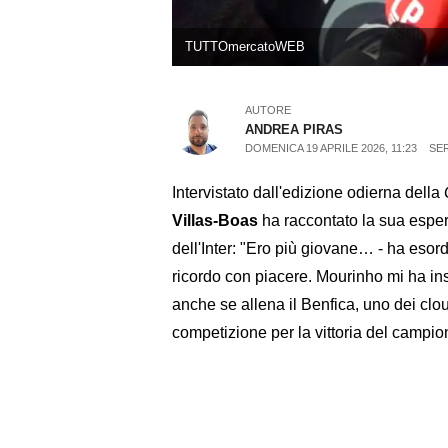
TUTTOmercatoWEB
AUTORE
ANDREA PIRAS
DOMENICA 19 APRILE 2026, 11:23
SER
Intervistato dall'edizione odierna della
Villas-Boas
ha raccontato la sua esper
dell'Inter: "Ero più giovane… - ha esord
ricordo con piacere. Mourinho mi ha i
anche se allena il Benfica, uno dei clou
competizione per la vittoria del campion