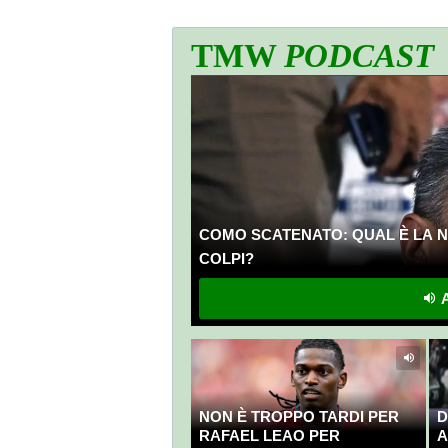
TMW
PODCAST
COMO SCATENATO: QUAL È LA N
COLPI?
A
NON È TROPPO TARDI PER
D
RAFAEL LEAO PER
A