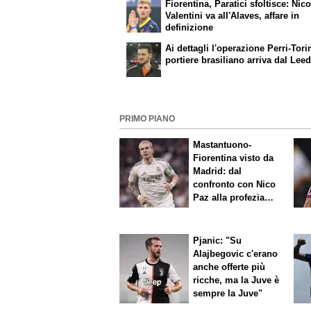
Fiorentina, Paratici sfoltisce: Nic
Valentini va all'Alaves, affare in
definizione
Ai dettagli l'operazione Perri-Torin
portiere brasiliano arriva dal Lee
PRIMO PIANO
Mastantuono-
Fiorentina visto da
Madrid: dal
confronto con Nico
Paz alla profezia
sulla Serie A
Pjanic: "Su
Alajbegovic c'erano
anche offerte più
ricche, ma la Juve è
sempre la Juve"