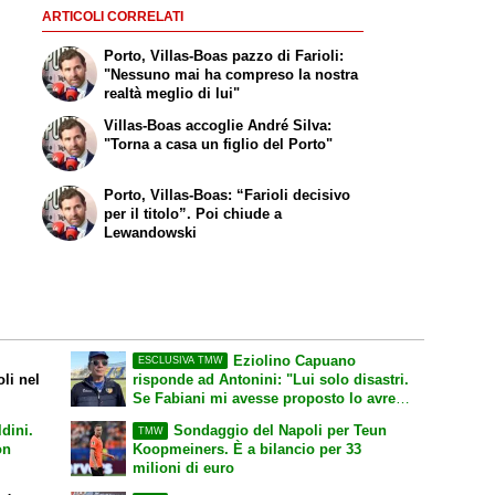
ARTICOLI CORRELATI
Porto, Villas-Boas pazzo di Farioli:
"Nessuno mai ha compreso la nostra
realtà meglio di lui"
Villas-Boas accoglie André Silva:
"Torna a casa un figlio del Porto"
Porto, Villas-Boas: “Farioli decisivo
per il titolo”. Poi chiude a
Lewandowski
Eziolino Capuano
ESCLUSIVA TMW
li nel
risponde ad Antonini: "Lui solo disastri.
Se Fabiani mi avesse proposto lo avrei
mandato a fanculo"
ldini.
Sondaggio del Napoli per Teun
TMW
on
Koopmeiners. È a bilancio per 33
milioni di euro