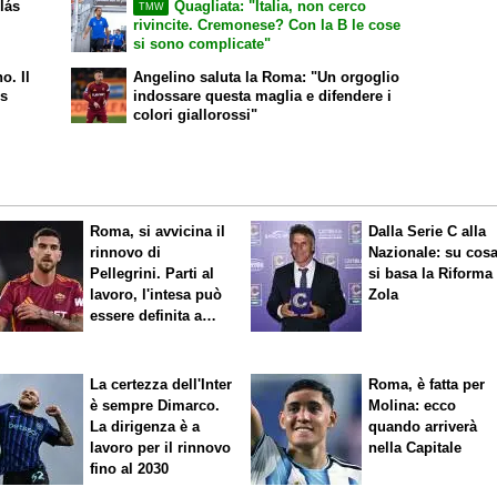
olás
Quagliata: "Italia, non cerco
TMW
rivincite. Cremonese? Con la B le cose
si sono complicate"
o. Il
Angelino saluta la Roma: "Un orgoglio
ds
indossare questa maglia e difendere i
colori giallorossi"
Roma, si avvicina il
Dalla Serie C alla
rinnovo di
Nazionale: su cos
Pellegrini. Parti al
si basa la Riforma
lavoro, l'intesa può
Zola
essere definita a
breve
La certezza dell'Inter
Roma, è fatta per
è sempre Dimarco.
Molina: ecco
La dirigenza è a
quando arriverà
lavoro per il rinnovo
nella Capitale
fino al 2030