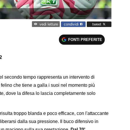
condividi
tweet
vedi letture
FONTI PREFERITE
2
nel secondo tempo rappresenta un intervento di
o felino che tiene a galla i suoi nel momento più
ite, dove la difesa lo lascia completamente solo
risulta troppo blanda e poco efficace, con l'attaccante
iberarsi dalla sua pressione. Il buco difensivo in
un macigno sulla sua prestazione.
Dal 70'