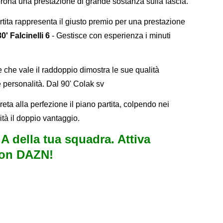
corona una prestazione di grande sostanza sulla fascia.
rtita rappresenta il giusto premio per una prestazione
80' Falcinelli 6
- Gestisce con esperienza i minuti
 che vale il raddoppio dimostra le sue qualità
e personalità. Dal 90' Colak sv
eta alla perfezione il piano partita, colpendo nei
tà il doppio vantaggio.
e A della tua squadra. Attiva
con DAZN!