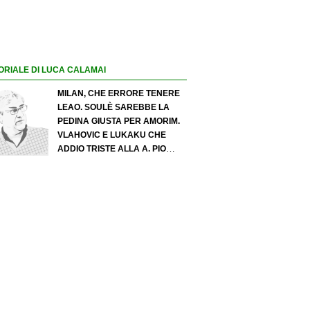
ORIALE DI LUCA CALAMAI
MILAN, CHE ERRORE TENERE
LEAO. SOULÈ SAREBBE LA
PEDINA GIUSTA PER AMORIM.
VLAHOVIC E LUKAKU CHE
ADDIO TRISTE ALLA A. PIO
ESPOSITO PUÒ SPOSTARE IL
VALORE DELL’INTER. COSA
CHIEDO A ZOLA