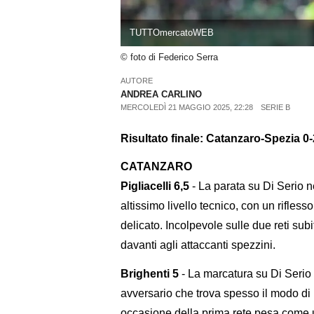
TUTTOmercatoWEB
© foto di Federico Serra
AUTORE
ANDREA CARLINO
MERCOLEDÌ 21 MAGGIO 2025, 22:28
SERIE B
Risultato finale: Catanzaro-Spezia 0-
CATANZARO
Pigliacelli 6,5
- La parata su Di Serio 
altissimo livello tecnico, con un rifless
delicato. Incolpevole sulle due reti sub
davanti agli attaccanti spezzini.
Brighenti 5
- La marcatura su Di Serio 
avversario che trova spesso il modo di l
occasione della prima rete pesa come 