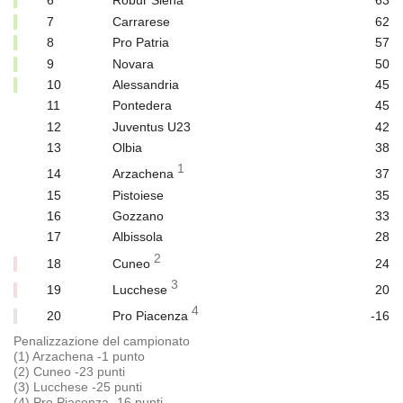
6
Robur Siena
63
7
Carrarese
62
8
Pro Patria
57
9
Novara
50
10
Alessandria
45
11
Pontedera
45
12
Juventus U23
42
13
Olbia
38
1
14
Arzachena
37
15
Pistoiese
35
16
Gozzano
33
17
Albissola
28
2
18
Cuneo
24
3
19
Lucchese
20
4
20
Pro Piacenza
-16
Penalizzazione del campionato
(1) Arzachena -1 punto
(2) Cuneo -23 punti
(3) Lucchese -25 punti
(4) Pro Piacenza -16 punti