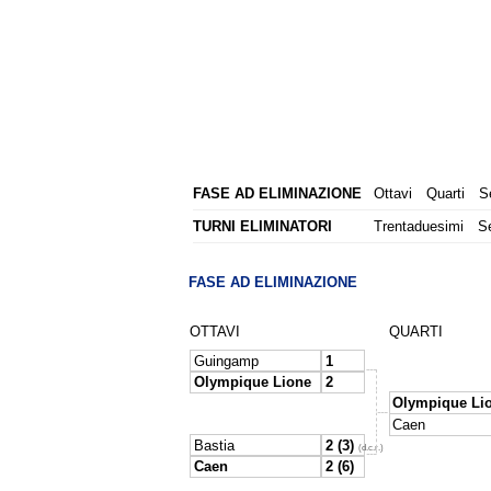
FASE AD ELIMINAZIONE
Ottavi
Quarti
S
TURNI ELIMINATORI
Trentaduesimi
S
FASE AD ELIMINAZIONE
OTTAVI
QUARTI
Guingamp
1
Olympique Lione
2
Olympique Li
Caen
Bastia
2 (3)
(d.c.r.)
Caen
2 (6)