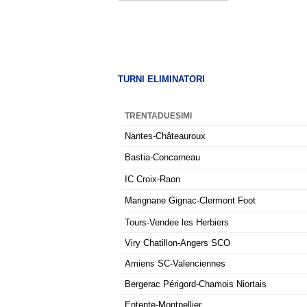
TURNI ELIMINATORI
TRENTADUESIMI
Nantes-Châteauroux
Bastia-Concarneau
IC Croix-Raon
Marignane Gignac-Clermont Foot
Tours-Vendee les Herbiers
Viry Chatillon-Angers SCO
Amiens SC-Valenciennes
Bergerac Périgord-Chamois Niortais
Entente-Montpellier