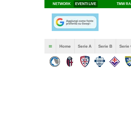
NETWORK
EVENTI LIVE
TMW RA
Home
Serie A
Serie B
Serie