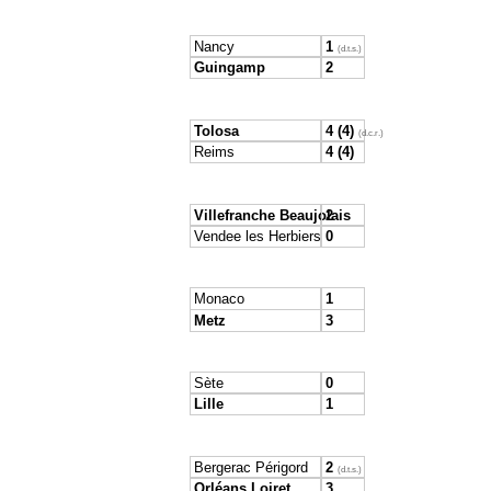
Nancy
1
(d.t.s.)
Guingamp
2
Tolosa
4 (4)
(d.c.r.)
Reims
4 (4)
Villefranche Beaujolais
2
Vendee les Herbiers
0
Monaco
1
Metz
3
Sète
0
Lille
1
Bergerac Périgord
2
(d.t.s.)
Orléans Loiret
3