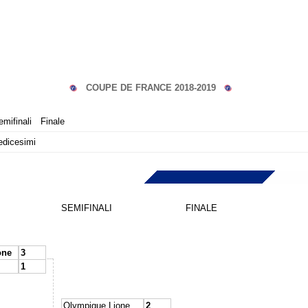
COUPE DE FRANCE 2018-2019
emifinali
Finale
edicesimi
SEMIFINALI
FINALE
one
3
1
Olympique Lione
2