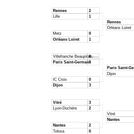
Rennes
2
Lille
1
Rennes
Orléans Loiret
Metz
0
Orléans Loiret
1
Villefranche Beaujolais
0
(d.t.s.)
Paris Saint-Germain
3
Paris Saint-G
Dijon
IC Croix
0
Dijon
3
Vitré
3
Lyon-Duchère
2
Vitré
Nantes
Nantes
2
Tolosa
0