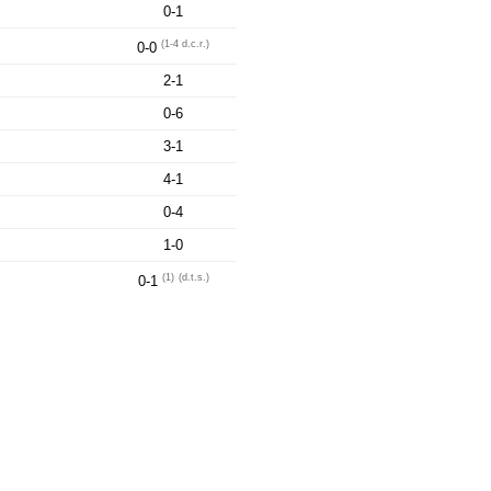
0-1
(1-4 d.c.r.)
0-0
2-1
0-6
3-1
4-1
0-4
1-0
(1)
(d.t.s.)
0-1