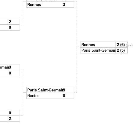
Rennes
3
2
0
Rennes
2 (6)
(d.c.r.)
Paris Saint-Germain
2 (5)
ermain
3
0
Paris Saint-Germain
3
Nantes
0
0
2