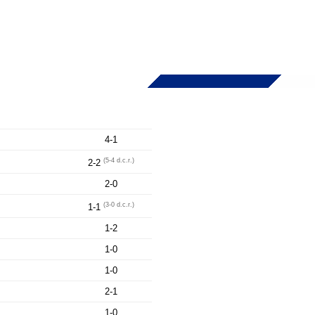
4-1
(5-4 d.c.r.)
2-2
2-0
(3-0 d.c.r.)
1-1
1-2
1-0
1-0
2-1
1-0