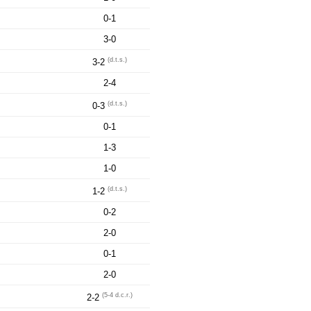
0-1
3-0
(d.t.s.)
3-2
2-4
(d.t.s.)
0-3
0-1
1-3
1-0
(d.t.s.)
1-2
0-2
2-0
0-1
2-0
(5-4 d.c.r.)
2-2