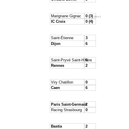
Marignane Gignac
0 (3)
(d.c.r.)
IC Croix
0 (4)
Saint-Étienne
3
Dijon
6
Saint-Pryvé Saint-Hilaire
0
Rennes
2
Viry Chatillon
0
Caen
6
Paris Saint-Germain
2
Racing Strasbourg
0
Bastia
2